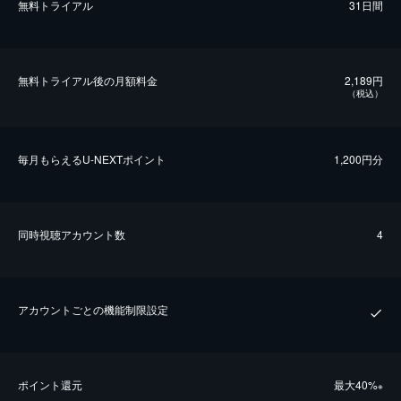
無料トライアル
31日間
無料トライアル後の⽉額料金
2,189円
（税込）
毎⽉もらえるU-NEXTポイント
1,200円分
同時視聴アカウント数
4
アカウントごとの機能制限設定
ポイント還元
最⼤40%
※