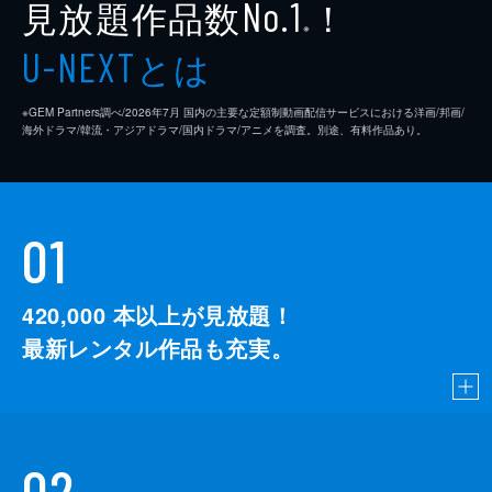
見放題作品数
！
No.1
※
とは
U-NEXT
※GEM Partners調べ/2026年7⽉ 国内の主要な定額制動画配信サービスにおける洋画/邦画/
海外ドラマ/韓流・アジアドラマ/国内ドラマ/アニメを調査。別途、有料作品あり。
01
420,000
本以上が見放題！
最新レンタル作品も充実。
02