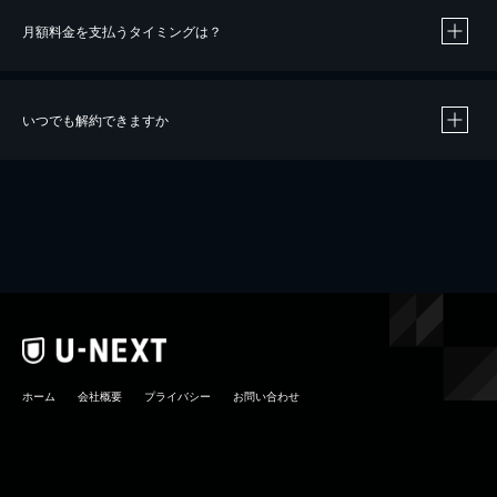
月額料金を支払うタイミングは？
※
40％ポイント還元の対象は、クレジットカード決済による作品の購入 / レンタルです。
※
iOSアプリのUコイン決済による作品の購入 / レンタルは、20％のポイント還元です。
※
還元の対象外となる決済方法や商品があります。くわしくは
こちら
をご確認ください。
いつでも解約できますか
こちら
ホーム
会社概要
プライバシー
お問い合わせ