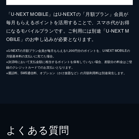
「U-NEXT MOBILE」はU-NEXTの「月額プラン」会員が
毎月もらえるポイントを活用することで、スマホ代がお得
になるモバイルプランです。ご利用には別途「U-NEXT M
OBILE」のお申し込みが必要となります。
※U-NEXTの月額プラン会員が毎月もらえる1,200円分のポイントを、U-NEXT MOBILEの
月額基本料の支払いに充てた場合。
※決済時において支払金額に相当するポイントを保有していない場合、差額分の料金はご登
録のクレジットカードでのお支払いとなります。
※通話料、SMS通信料、オプション（かけ放題など）の月額利用料は別途発生します。
よくある質問