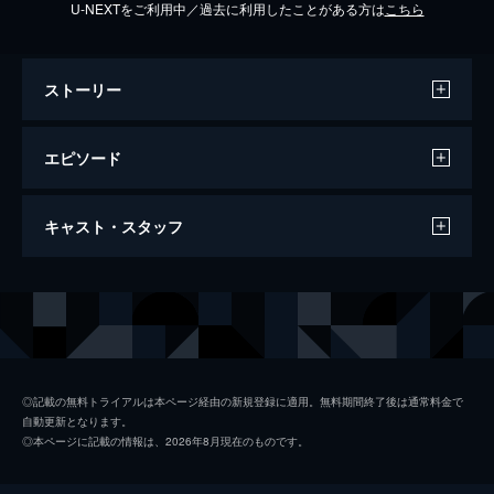
U-NEXTをご利用中／過去に利用したことがある方は
こちら
ストーリー
エピソード
#1 MCカズレーザーの新番組始動！衝撃の
キャスト・スタッフ
頂点ワザ大連発SP
映画「国宝」で大注目！特殊メイクVS最新
のAI顔認証▼ミリ単位の運転ワザVS激セマ
出演
カズレーザー
駐車場▼数珠繋ぎで超ウマチャーハン店発掘
▼令和クレーンゲーム頂点サマNO.1決定戦
小峠英二
94分
冨田有紀
#2 衝撃ワザに人生懸けた頂点サマが
◎記載の無料トライアルは本ページ経由の新規登録に適用。無料期間終了後は通常料金で
自動更新となります。
続々！SnowMan阿部も大熱狂
◎本ページに記載の情報は、2026年8月現在のものです。
予約4年待ち！世界のミシュラン店絶賛…幻
の「塩」作る頂点サマ▼風速8mでも揺れな