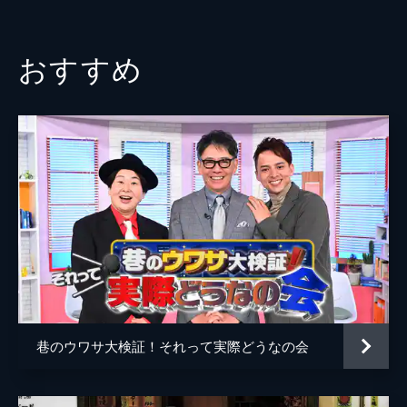
いクレーン操縦VS履歴書の2cm枠に捺印!?▼
数珠繋ぎで超ウマナポリタン隠れ名店を発掘
50分
おすすめ
#3 紙飛行機100m飛ばせ！専門家集結
で“江戸川横断チャレンジ”
紙飛行機を＜100m飛ばしたい！＞日本記録
保持者＆東大教授＆ゴムパチンコ達人ら集
結…前代未聞の川横断チャレンジ■数珠繋ぎ
で隠れ名店発掘＆門外不出のレシピ大公開!?
50分
#4 同業者からも依頼殺到！奇跡の修復職
人スゴ技大連発SP
ボロボロ服が新品同然？洋服直し頂点サマの
衝撃修復ワザ▼傷ついた“一生モノ”のバッグ
が蘇る！革職人の超絶リペア技術▼家庭でも
マネできる！依頼殺到の匠の凄ワザとは？
50分
巷のウワサ大検証！それって実際どうなの会
#5 生活激変!?家でマネ出来る頂点テク＆
異端の頂点サマ大集結SP
醤油シミを瞬殺！シミ抜き革命児の衝撃テク