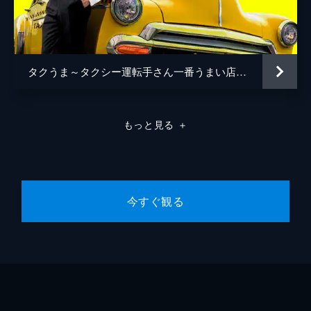
#8 世界の衝撃神業連発＆人生を懸けた頂
点サマに密着SP
世界の頂点サマ神業連発▼年間4000個食べ
る餃子マニアの絶品餃子5選▼辛口家電マニ
アの激推し最新家電▼紙に命吹き込むダンボ
タクうま～タクシー運転手さん一番うまい店に連れてって！～
ール神業▼82歳現役！防火頂点VS灼熱バー
ナー
123分
もっと見る
＋
今すぐ観る