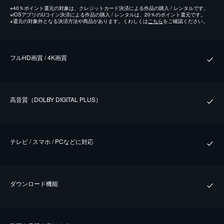
※
40％ポイント還元の対象は、クレジットカード決済による作品の購入 / レンタルです。
※
iOSアプリのUコイン決済による作品の購入 / レンタルは、20％のポイント還元です。
※
還元の対象外となる決済方法や商品があります。くわしくは
こちら
をご確認ください。
フルHD画質 / 4K画質
⾼⾳質（DOLBY DIGITAL PLUS）
テレビ / スマホ / PCなどに対応
ダウンロード機能