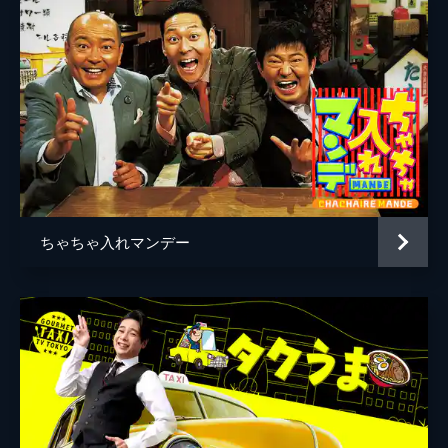
▼“捨てない片付け”で激変！大家族のカオス
部屋丸ごと救出▼全国の名店が唸る“頂点メ
ンマ”▼動物を寝落ちさせるゴッドハンド
124分
#6 紛争交渉人がお小遣いUP挑戦＆フルー
ツカットのスゴ技SP
テロリスト3000人と対峙した紛争交渉人が
お小遣いUP交渉▼スイカが芸術に！日本一
フルーツカット職人▼年間400食のカレーパ
ン狂…人生を変える!?頂点カレーパンBEST3
とは!?
ちゃちゃ入れマンデー
123分
#7 【今夜限りの衝撃ワザ連発SP】史上
初!?プラレールで東京駅完全再現も
史上初企画!?プラレールで東京駅全線を完全
再現▼台風に負けない！人生捧げた最強傘
VS強力放水銃▼世代超えたボウリング大激
戦！伝説80歳プロvs両手投げの天才少年ほか
122分