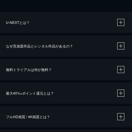
U-NEXTとは？
なぜ見放題作品とレンタル作品があるの？
無料トライアルは何が無料？
※
最大40%
ポイント還元とは？
※
※
作品によって必要なポイントが異なります。
フルHD画質 / 4K画質とは？