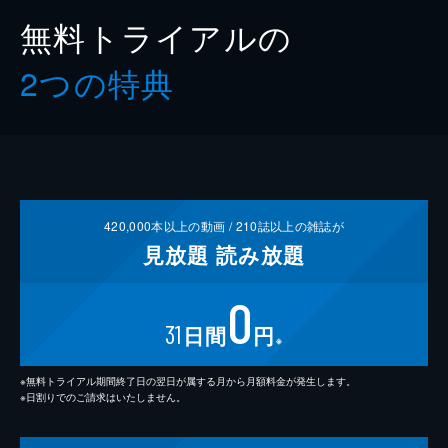
無料トライアルの
2つの特典
420,000
本以上の動画 /
210
誌以上の雑誌が
見放題
読み放題
0
31
日間
円
※
※無料トライアル期間終了日の翌日が属する月から月額料金が発生します。
※日割りでのご請求はいたしません。