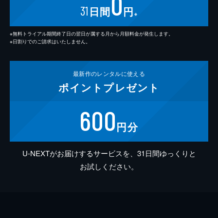
0
31
日間
円
※
※無料トライアル期間終了日の翌日が属する月から月額料金が発生します。
※日割りでのご請求はいたしません。
最新作の
レンタルに使える
ポイント
プレゼント
600
円分
U-NEXTがお届けするサービスを、31日間ゆっくりと
お試しください。