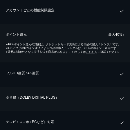
アカウントごとの機能制限設定
ポイント還元
最⼤40%
※
※
40％ポイント還元の対象は、クレジットカード決済による作品の購入 / レンタルです。
※
iOSアプリのUコイン決済による作品の購入 / レンタルは、20％のポイント還元です。
※
還元の対象外となる決済方法や商品があります。くわしくは
こちら
をご確認ください。
フルHD画質 / 4K画質
⾼⾳質（DOLBY DIGITAL PLUS）
テレビ / スマホ / PCなどに対応