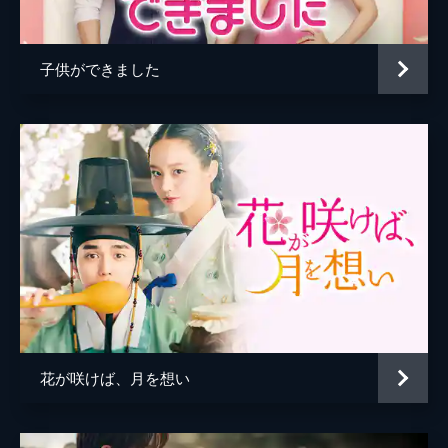
日、ソンチェクが疫病にかかり隔離されてし
まう。王命に背いてまで彼女を必死に看病す
るボンに、ソンチェクは...。
子供ができました
63分
第5話 最初からなどない
ボンへの想いを認めたソンチェク。そんなな
か、ボンの婚姻相手を決める揀択が急きょ行
われることになり、彼女も志願することに。
だが、揀択当日はウネも来ており、ソンチェ
クは気まずさを感じてしまう。
64分
第6話 思わせぶりと偽装
揀択の課題に苦戦するソンチェクたち。一
方、ソンチェクが患った謎の病を調べるた
め、ト・ファソンに近づくボン。彼はある大
胆な行動に出るのだった。さらに、ウネを慕
花が咲けば、月を想い
うスギョムは彼女への想いを抑え切れず...。
62分
第7話 物語のターニングポイント