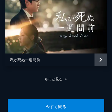
溺れかけたソンチェクをボンが救い、さらに
絆を深める2人。しかし、いまだにソンチェ
クの父親からは婚姻の許しを得られないまま
だった。そんなある日、彼女のかつての婚約
者だというイ・ギュが現れる。
62分
第8話 戻ってきた影
父から外出禁止令を受けたソンチェクは、ボ
ンと会えない日々が続いていた。ある日、撃
毬大会が開催され、ボンとギュが対決するこ
とに。一方、ソンチェクは何者かにおびき出
私が死ぬ一週間前
され、誘拐されてしまう。
62分
第9話 傷ついた者たち
もっと見る
＋
命からがら生還したソンチェク。しかし、事
件の黒幕は依然不明のまま...。そんななか、
ソンチェクとボンの婚姻がついに許される。
同時に、ボンは王命により、ある人物の殺害
を命じられるのだった。
今すぐ観る
61分