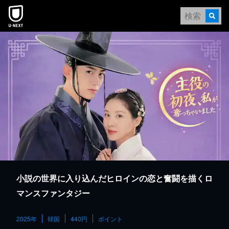
本文へスキップ
小説の世界に入り込んだヒロインの恋と奮闘を描くロ
マンスファンタジー
2025年
韓国
440円
ポイント