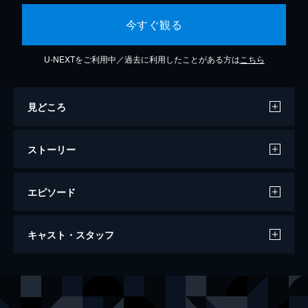
今すぐ観る
U-NEXTをご利用中／過去に利用したことがある方は
こちら
見どころ
ストーリー
エピソード
第1話 本を読むとはその人の人生を生きる
キャスト・スタッフ
こと
平凡な女子大生がある日目覚めると、大好き
な小説の端役、チャ・ソンチェクになってい
出演
ソヒョン
た!彼女はソンチェクとしてぜいたくな人生
を満喫しながら、主人公たちのロマンスを見
オク・テギョン