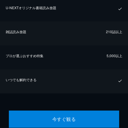
U-NEXTオリジナル書籍読み放題
雑誌読み放題
210誌以上
プロが選ぶおすすめ特集
5,000以上
いつでも解約できる
今すぐ観る