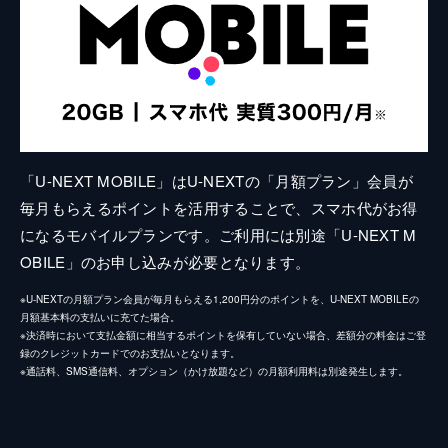
「U-NEXT MOBILE」はU-NEXTの「月額プラン」会員が
毎月もらえるポイントを活用することで、スマホ代がお得
になるモバイルプランです。ご利用には別途「U-NEXT M
OBILE」のお申し込みが必要となります。
※U-NEXTの月額プラン会員が毎月もらえる1,200円分のポイントを、U-NEXT MOBILEの
月額基本料の支払いに充てた場合。
※決済時において支払金額に相当するポイントを保有していない場合、差額分の料金はご登
録のクレジットカードでのお支払いとなります。
※通話料、SMS通信料、オプション（かけ放題など）の月額利用料は別途発生します。