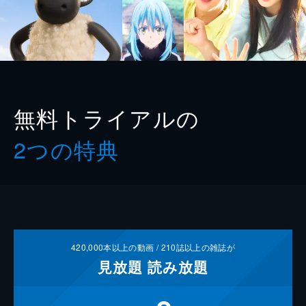
無料トライアルの
2つの特典
420,000
本以上の動画 /
210
誌以上の雑誌が
見放題
読み放題