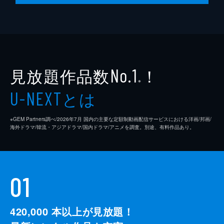
第10話 今回も運命は容赦ない
ボンは、ソンチェクが自分のことを信じてい
ないと感じて傷ついていた。そんななか、彼
は王命に背いたとして罷免されることに。一
方、ソンチェク誘拐事件の黒幕が誰だったか
を知ったスギョムは...。
見放題作品数
！
No.1
63分
※
とは
U-NEXT
※GEM Partners調べ/2026年7⽉ 国内の主要な定額制動画配信サービスにおける洋画/邦画/
海外ドラマ/韓流・アジアドラマ/国内ドラマ/アニメを調査。別途、有料作品あり。
01
420,000
本以上が見放題！