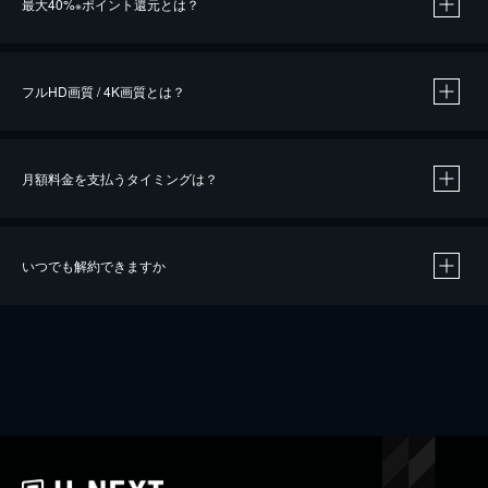
最大40%
ポイント還元とは？
※
※
作品によって必要なポイントが異なります。
フルHD画質 / 4K画質とは？
月額料金を支払うタイミングは？
※
40％ポイント還元の対象は、クレジットカード決済による作品の購入 / レンタルです。
※
iOSアプリのUコイン決済による作品の購入 / レンタルは、20％のポイント還元です。
※
還元の対象外となる決済方法や商品があります。くわしくは
こちら
をご確認ください。
いつでも解約できますか
こちら