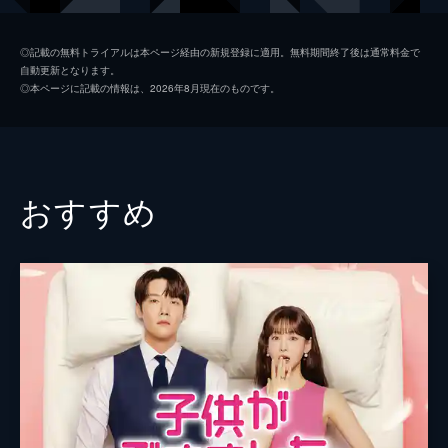
届けようとしていたが...。
クォン・ハンソル
61分
◎記載の無料トライアルは本ページ経由の新規登録に適用。無料期間終了後は通常料金で
自動更新となります。
第2話 生まれて初めての初夜
ソ・ボムジュン
◎本ページに記載の情報は、2026年8月現在のものです。
酔った勢いでイ・ボンと一夜を共にしたソン
チ・へウォン
チェクだが、本人に記憶はなかった。一方ボ
ンは、初夜の相手と婚姻するのが筋だとし
監督
イ・ウンヒ
て、その準備を進める。何とか婚姻を阻止し
ようとするソンチェクは...。
カン・スヨン
おすすめ
61分
第3話 月夜には何かが起こる
チョン・スギョムが主催する若者の集まり
に、ウネを誘って参加したソンチェク。彼女
はそこでボンとウネをくっつけようとする
が、なかなか思い通りにはいかない。そんな
なか、突然屋敷が火事に見舞われ...。
64分
第4話 私たちにはソンチェクが必要
ボンは婚姻の件でソンチェクの家へ挨拶に行
くも、許しをもらえずにいた。そんなある