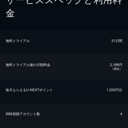
金
無料トライアル
31日間
無料トライアル後の⽉額料金
2,189円
（税込）
毎⽉もらえるU-NEXTポイント
1,200円分
同時視聴アカウント数
4