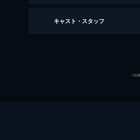
キャスト・スタッフ
Lang Lang - Live in Vienna (Part 
59分
出演
◎記