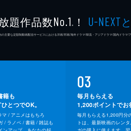
放題作品数
！
No.1
U-NEXT
※
26年7⽉ 国内の主要な定額制動画配信サービスにおける洋画/邦画/海外ドラマ/韓流・アジアドラマ/国内ドラ
03
書籍も
毎月もらえる
XTひとつでOK。
1,200
ポイントでお
ドラマ / アニメはもちろ
毎月もらえる1,200円分
/ ラノベ / 書籍 / 雑誌も
トは、最新映画のレンタ
インアップ。あなたの好
ガの購入に使えます。翌