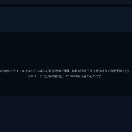
1)
ラン・ラン
載の無料トライアルは本ページ経由の新規登録に適用。無料期間終了後は通常料金で自動更新となり
◎本ページに記載の情報は、2026年8月現在のものです。