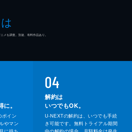
とは
マ/アニメを調査。別途、有料作品あり。
04
解約は
得に。
いつでもOK。
のポイン
U-NEXTの解約は、いつでも手続
ルやマン
き可能です。無料トライアル期間
月に持ち
中の解約の場合、月額料金は発生