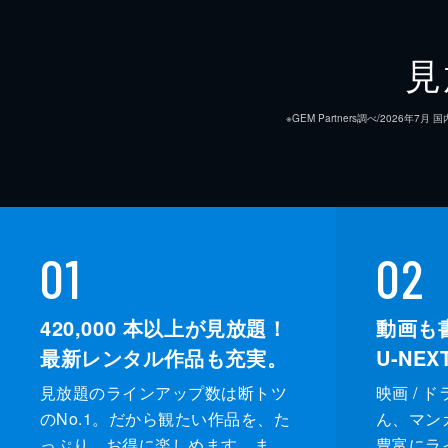
見
※GEM Partners調べ/20
01
02
420,000
本以上が見放題！
動画も
最新レンタル作品も充実。
U-NE
見放題のラインアップ数は断トツ
映画 / 
のNo.1。だから観たい作品を、た
ん、マンガ 
っぷり、お得に楽しめます。ま
豊富にラ