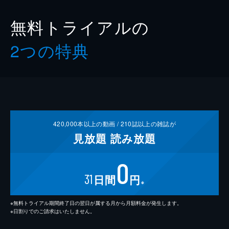
無料トライアルの
2つの特典
420,000
本以上の動画 /
210
誌以上の雑誌が
見放題
読み放題
0
31
日間
円
※
※無料トライアル期間終了日の翌日が属する月から月額料金が発生します。
※日割りでのご請求はいたしません。