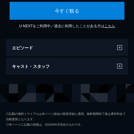
今すぐ観る
U-NEXTをご利用中／過去に利用したことがある方は
こちら
エピソード
Aftertaste (Inspired by the Original
キャスト・スタッフ
Motion Picture K-POPS!)
3分
出演
DEAN
アンダーソン・パーク
◎記載の無料トライアルは本ページ経由の新規登録に適用。無料期間終了後は通常料金で
自動更新となります。
◎本ページに記載の情報は、2026年8月現在のものです。