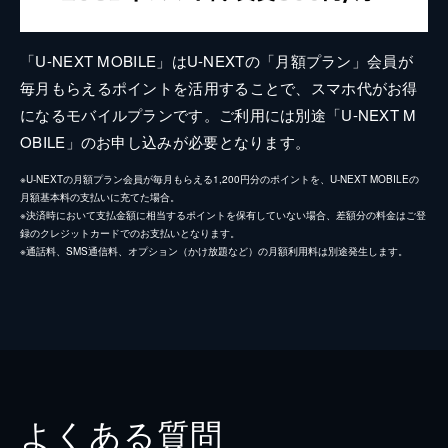
「U-NEXT MOBILE」はU-NEXTの「月額プラン」会員が
毎月もらえるポイントを活用することで、スマホ代がお得
になるモバイルプランです。ご利用には別途「U-NEXT M
OBILE」のお申し込みが必要となります。
※U-NEXTの月額プラン会員が毎月もらえる1,200円分のポイントを、U-NEXT MOBILEの
月額基本料の支払いに充てた場合。
※決済時において支払金額に相当するポイントを保有していない場合、差額分の料金はご登
録のクレジットカードでのお支払いとなります。
※通話料、SMS通信料、オプション（かけ放題など）の月額利用料は別途発生します。
よくある質問