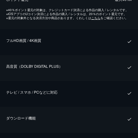
※
40％ポイント還元の対象は、クレジットカード決済による作品の購入 / レンタルです。
※
iOSアプリのUコイン決済による作品の購入 / レンタルは、20％のポイント還元です。
※
還元の対象外となる決済方法や商品があります。くわしくは
こちら
をご確認ください。
フルHD画質 / 4K画質
⾼⾳質（DOLBY DIGITAL PLUS）
テレビ / スマホ / PCなどに対応
ダウンロード機能