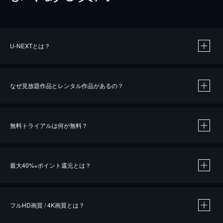
U-NEXTとは？
なぜ見放題作品とレンタル作品があるの？
無料トライアルは何が無料？
※
最大40%
ポイント還元とは？
※
※
作品によって必要なポイントが異なります。
フルHD画質 / 4K画質とは？