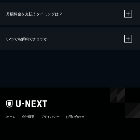
月額料金を支払うタイミングは？
※
40％ポイント還元の対象は、クレジットカード決済による作品の購入 / レンタルです。
※
iOSアプリのUコイン決済による作品の購入 / レンタルは、20％のポイント還元です。
※
還元の対象外となる決済方法や商品があります。くわしくは
こちら
をご確認ください。
いつでも解約できますか
こちら
ホーム
会社概要
プライバシー
お問い合わせ