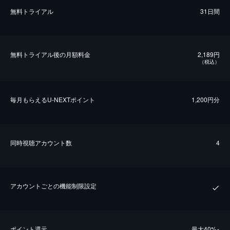
無料トライアル
31日間
無料トライアル後の⽉額料金
2,189円
（税込）
毎⽉もらえるU-NEXTポイント
1,200円分
同時視聴アカウント数
4
アカウントごとの機能制限設定
ポイント還元
最⼤40%
※