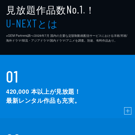
見放題作品数
！
No.1
※
とは
U-NEXT
※GEM Partners調べ/2026年7⽉ 国内の主要な定額制動画配信サービスにおける洋画/邦画/
海外ドラマ/韓流・アジアドラマ/国内ドラマ/アニメを調査。別途、有料作品あり。
01
420,000
本以上が見放題！
最新レンタル作品も充実。