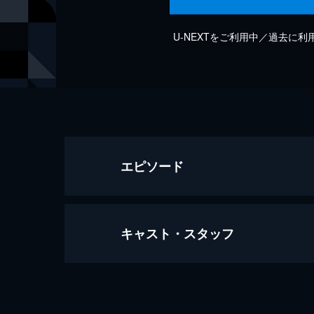
U-NEXTをご利用中／過去に
エピソード
キャスト・スタッフ
Bed of Roses (Visualizer)
3分
出演