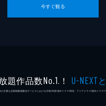
今すぐ観る
放題作品数
！
No.1
U-NEXT
※
26年7⽉ 国内の主要な定額制動画配信サービスにおける洋画/邦画/海外ドラマ/韓流・アジアドラマ/国内ドラ