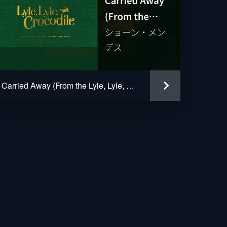
Carried Away (From the Lyle, Lyle, Crocodile Original Motion Picture Soundtrack / Visualizer)