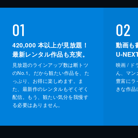
01
02
420,000
本以上が見放題！
動画も
最新レンタル作品も充実。
U-NE
見放題のラインアップ数は断トツ
映画 / 
のNo.1。だから観たい作品を、た
ん、マンガ 
っぷり、お得に楽しめます。ま
豊富にラ
た、最新作のレンタルもぞくぞく
きな作品
配信。もう、観たい気分を我慢す
る必要はありません。