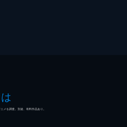
とは
マ/アニメを調査。別途、有料作品あり。