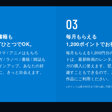
03
書籍も
毎月もらえる
XTひとつでOK。
1,200
ポイントでお
ドラマ / アニメはもちろ
毎月もらえる1,200円分
/ ラノベ / 書籍 / 雑誌も
トは、最新映画のレンタ
インアップ。あなたの好
ガの購入に使えます。翌
に、きっと出会えます。
越すこともできるので、
作品にご利用ください。
※
ポイントは最大90日まで持ち越し可能