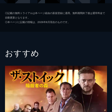
SWAT隊員
クイントン・“ランペイジ”・ジャクソン
◎記載の無料トライアルは本ページ経由の新規登録に適用。無料期間終了後は通常料金で
自動更新となります。
ボーン
ティモシー・Ｖ・マーフィ
◎本ページに記載の情報は、2026年8月現在のものです。
ダラス刑事
クリス・クリーヴランド
ドクス
ティル・シュヴァイガー
監督
ジャレッド・コーン
おすすめ
脚本
ジャレッド・コーン
チャド・ロー
ジョシュ・リッジウェイ
音楽
ユ・イェクン