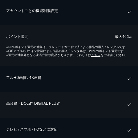
アカウントごとの機能制限設定
ポイント還元
最⼤40%
※
※
40％ポイント還元の対象は、クレジットカード決済による作品の購入 / レンタルです。
※
iOSアプリのUコイン決済による作品の購入 / レンタルは、20％のポイント還元です。
※
還元の対象外となる決済方法や商品があります。くわしくは
こちら
をご確認ください。
フルHD画質 / 4K画質
⾼⾳質（DOLBY DIGITAL PLUS）
テレビ / スマホ / PCなどに対応