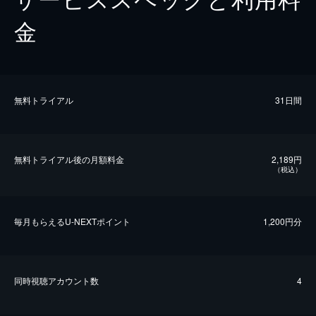
金
無料トライアル
31日間
無料トライアル後の⽉額料金
2,189円
（税込）
毎⽉もらえるU-NEXTポイント
1,200円分
同時視聴アカウント数
4