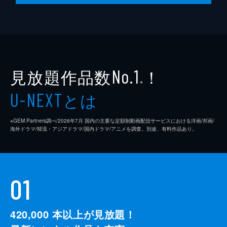
見放題作品数
！
No.1
※
とは
U-NEXT
※GEM Partners調べ/2026年7⽉ 国内の主要な定額制動画配信サービスにおける洋画/邦画/
海外ドラマ/韓流・アジアドラマ/国内ドラマ/アニメを調査。別途、有料作品あり。
01
420,000
本以上が見放題！