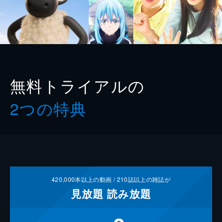
無料トライアルの
2つの特典
420,000
本以上の動画 /
210
誌以上の雑誌が
見放題
読み放題