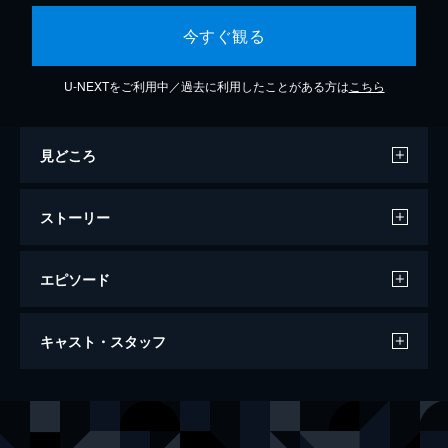
今すぐ観る
U-NEXTをご利用中／過去に利用したことがある方は
こちら
見どころ
ストーリー
エピソード
BLONDE/ブロンド 元SWATの追撃
キャスト・スタッフ
86分
出演
タミー
ニッキー・ウィーラン
マット
キャム・ギガンデット