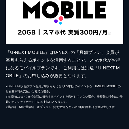
「U-NEXT MOBILE」はU-NEXTの「月額プラン」会員が
毎月もらえるポイントを活用することで、スマホ代がお得
になるモバイルプランです。ご利用には別途「U-NEXT M
OBILE」のお申し込みが必要となります。
※U-NEXTの月額プラン会員が毎月もらえる1,200円分のポイントを、U-NEXT MOBILEの
月額基本料の支払いに充てた場合。
※決済時において支払金額に相当するポイントを保有していない場合、差額分の料金はご登
録のクレジットカードでのお支払いとなります。
※通話料、SMS通信料、オプション（かけ放題など）の月額利用料は別途発生します。