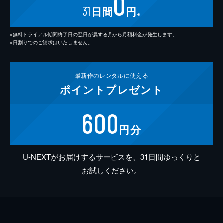
0
31
日間
円
※
※無料トライアル期間終了日の翌日が属する月から月額料金が発生します。
※日割りでのご請求はいたしません。
最新作の
レンタルに使える
ポイント
プレゼント
600
円分
U-NEXTがお届けするサービスを、31日間ゆっくりと
お試しください。