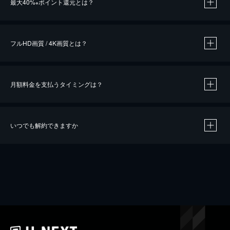
最大40%
ポイント還元とは？
※
※
作品によって必要なポイントが異なります。
フルHD画質 / 4K画質とは？
月額料金を支払うタイミングは？
※
40％ポイント還元の対象は、クレジットカード決済による作品の購入 / レンタルです。
※
iOSアプリのUコイン決済による作品の購入 / レンタルは、20％のポイント還元です。
※
還元の対象外となる決済方法や商品があります。くわしくは
こちら
をご確認ください。
いつでも解約できますか
こちら