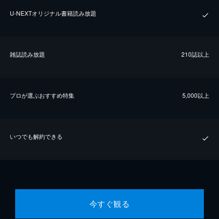
U-NEXTオリジナル書籍読み放題
雑誌読み放題
210誌以上
プロが選ぶおすすめ特集
5,000以上
いつでも解約できる
今すぐ観る