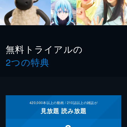
無料トライアルの
2つの特典
420,000
本以上の動画 /
210
誌以上の雑誌が
見放題
読み放題