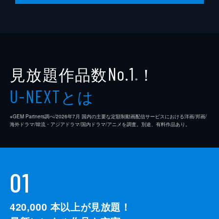
見放題作品数
！
No.1
※
とは
U-NEXT
※GEM Partners調べ/2026年7⽉ 国内の主要な定額制動画配信サービスにおける洋画/邦画/
海外ドラマ/韓流・アジアドラマ/国内ドラマ/アニメを調査。別途、有料作品あり。
01
420,000
本以上が見放題！