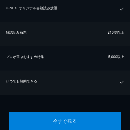
U-NEXTオリジナル書籍読み放題
雑誌読み放題
210誌以上
プロが選ぶおすすめ特集
5,000以上
いつでも解約できる
今すぐ観る