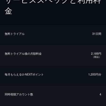
金
無料トライアル
31日間
無料トライアル後の⽉額料金
2,189円
（税込）
毎⽉もらえるU-NEXTポイント
1,200円分
同時視聴アカウント数
4