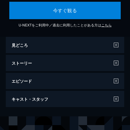
今すぐ観る
U-NEXTをご利用中／過去に利用したことがある方は
こちら
見どころ
ストーリー
エピソード
森の安藤
キャスト・スタッフ
5分
声の出演
谷口崇
監督
谷口崇