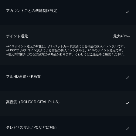
アカウントごとの機能制限設定
ポイント還元
最⼤40%
※
※
40％ポイント還元の対象は、クレジットカード決済による作品の購入 / レンタルです。
※
iOSアプリのUコイン決済による作品の購入 / レンタルは、20％のポイント還元です。
※
還元の対象外となる決済方法や商品があります。くわしくは
こちら
をご確認ください。
フルHD画質 / 4K画質
⾼⾳質（DOLBY DIGITAL PLUS）
テレビ / スマホ / PCなどに対応