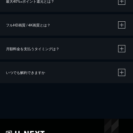
最大40%
ポイント還元とは？
※
※
作品によって必要なポイントが異なります。
フルHD画質 / 4K画質とは？
月額料金を支払うタイミングは？
※
40％ポイント還元の対象は、クレジットカード決済による作品の購入 / レンタルです。
※
iOSアプリのUコイン決済による作品の購入 / レンタルは、20％のポイント還元です。
※
還元の対象外となる決済方法や商品があります。くわしくは
こちら
をご確認ください。
いつでも解約できますか
こちら