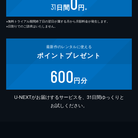
0
31
日間
円
※
※無料トライアル期間終了日の翌日が属する月から月額料金が発生します。
※日割りでのご請求はいたしません。
最新作の
レンタルに使える
ポイント
プレゼント
600
円分
U-NEXTがお届けするサービスを、31日間ゆっくりと
お試しください。