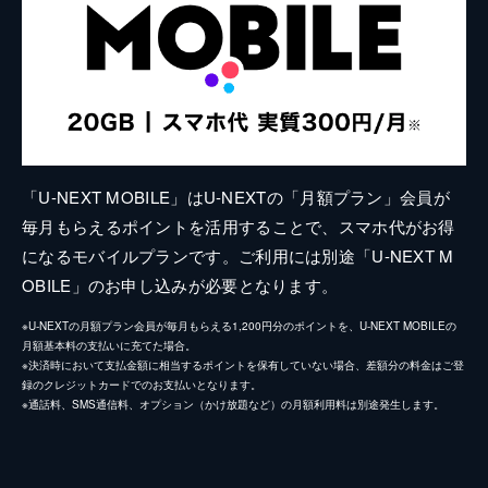
「U-NEXT MOBILE」はU-NEXTの「月額プラン」会員が
毎月もらえるポイントを活用することで、スマホ代がお得
になるモバイルプランです。ご利用には別途「U-NEXT M
OBILE」のお申し込みが必要となります。
※U-NEXTの月額プラン会員が毎月もらえる1,200円分のポイントを、U-NEXT MOBILEの
月額基本料の支払いに充てた場合。
※決済時において支払金額に相当するポイントを保有していない場合、差額分の料金はご登
録のクレジットカードでのお支払いとなります。
※通話料、SMS通信料、オプション（かけ放題など）の月額利用料は別途発生します。