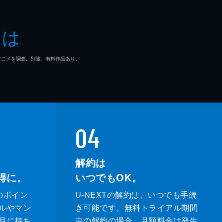
とは
マ/アニメを調査。別途、有料作品あり。
04
解約は
得に。
いつでもOK。
のポイン
U-NEXTの解約は、いつでも手続
ルやマン
き可能です。無料トライアル期間
月に持ち
中の解約の場合、月額料金は発生