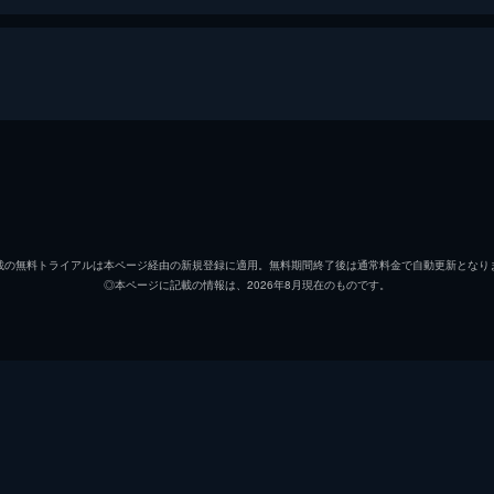
谷口崇
谷口崇
載の無料トライアルは本ページ経由の新規登録に適用。無料期間終了後は通常料金で自動更新となり
◎本ページに記載の情報は、2026年8月現在のものです。