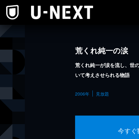
本文へスキップ
荒くれ純一の涙
荒くれ純一が涙を流し、世
いて考えさせられる物語
2006年
見放題
今すぐ