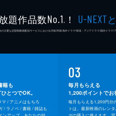
放題作品数
！
No.1
U-NEXT
※
26年7⽉ 国内の主要な定額制動画配信サービスにおける洋画/邦画/海外ドラマ/韓流・アジアドラマ/国内ドラ
03
書籍も
毎月もらえる
XTひとつでOK。
1,200
ポイントでお
ドラマ / アニメはもちろ
毎月もらえる1,200円分
/ ラノベ / 書籍 / 雑誌も
トは、最新映画のレンタ
インアップ。あなたの好
ガの購入に使えます。翌