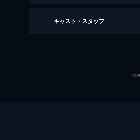
キャスト・スタッフ
荒くれ純一の涙
2分
声の出演
監督
◎記