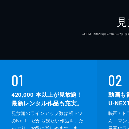
見
※GEM Partners調べ/20
01
02
420,000
本以上が見放題！
動画も
最新レンタル作品も充実。
U-NE
見放題のラインアップ数は断トツ
映画 / 
のNo.1。だから観たい作品を、た
ん、マンガ 
っぷり、お得に楽しめます。ま
豊富にラ