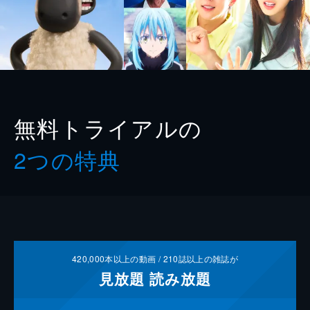
無料トライアルの
2つの特典
420,000
本以上の動画 /
210
誌以上の雑誌が
見放題
読み放題