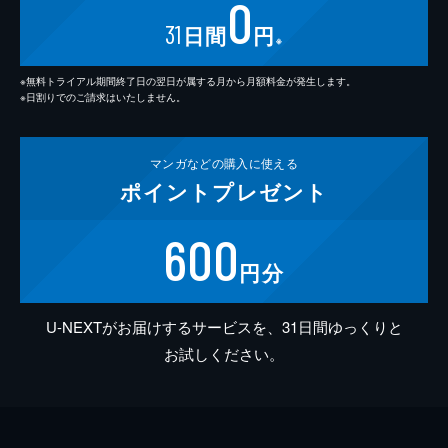
0
31
日間
円
※
※無料トライアル期間終了日の翌日が属する月から月額料金が発生します。
※日割りでのご請求はいたしません。
マンガなどの
購入に使える
ポイント
プレゼント
600
円分
U-NEXTがお届けするサービスを、31日間ゆっくりと
お試しください。