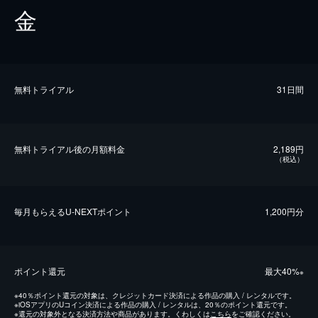
金
無料トライアル
31日間
無料トライアル後の⽉額料金
2,189円
（税込）
毎⽉もらえるU-NEXTポイント
1,200円分
ポイント還元
最⼤40%
※
※
40％ポイント還元の対象は、クレジットカード決済による作品の購入 / レンタルです。
※
iOSアプリのUコイン決済による作品の購入 / レンタルは、20％のポイント還元です。
※
還元の対象外となる決済方法や商品があります。くわしくは
こちら
をご確認ください。