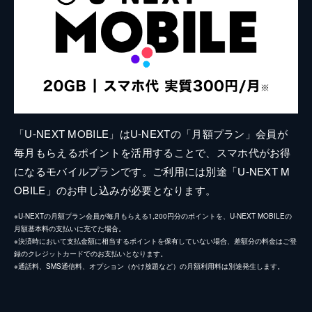
「U-NEXT MOBILE」はU-NEXTの「月額プラン」会員が
毎月もらえるポイントを活用することで、スマホ代がお得
になるモバイルプランです。ご利用には別途「U-NEXT M
OBILE」のお申し込みが必要となります。
※U-NEXTの月額プラン会員が毎月もらえる1,200円分のポイントを、U-NEXT MOBILEの
月額基本料の支払いに充てた場合。
※決済時において支払金額に相当するポイントを保有していない場合、差額分の料金はご登
録のクレジットカードでのお支払いとなります。
※通話料、SMS通信料、オプション（かけ放題など）の月額利用料は別途発生します。