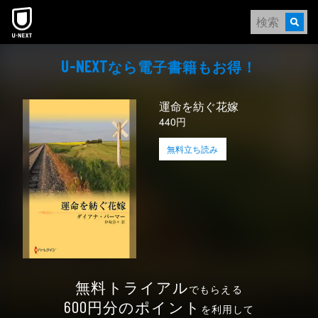
本文へスキップ
なら電⼦書籍もお得！
U-NEXT
運命を紡ぐ花嫁
440円
無料立ち読み
無料トライアル
でもらえる
円分のポイント
600
を利用して