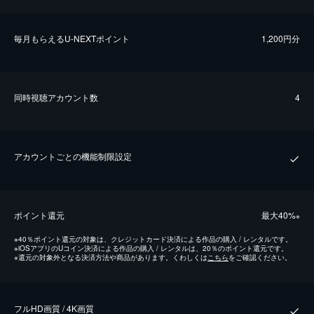
毎⽉もらえるU-NEXTポイント
1,200円分
同時視聴アカウント数
4
アカウントごとの機能制限設定
ポイント還元
最⼤40%
※
※
40％ポイント還元の対象は、クレジットカード決済による作品の購入 / レンタルです。
※
iOSアプリのUコイン決済による作品の購入 / レンタルは、20％のポイント還元です。
※
還元の対象外となる決済方法や商品があります。くわしくは
こちら
をご確認ください。
フルHD画質 / 4K画質