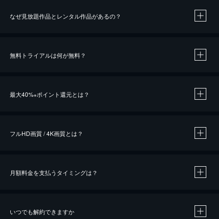
なぜ見放題作品とレンタル作品があるの？
無料トライアルは何が無料？
※
最大40%
ポイント還元とは？
※
※
作品によって必要なポイントが異なります。
フルHD画質 / 4K画質とは？
月額料金を支払うタイミングは？
※
40％ポイント還元の対象は、クレジットカード決済による作品の購入 / レンタルです。
※
iOSアプリのUコイン決済による作品の購入 / レンタルは、20％のポイント還元です。
※
還元の対象外となる決済方法や商品があります。くわしくは
こちら
をご確認ください。
いつでも解約できますか