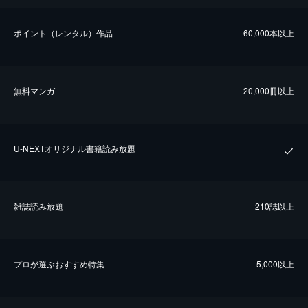
ポイント（レンタル）作品
60,000本以上
無料マンガ
20,000冊以上
U-NEXTオリジナル書籍読み放題
雑誌読み放題
210誌以上
プロが選ぶおすすめ特集
5,000以上