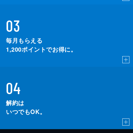
03
毎月もらえる
1,200
ポイントでお得に。
04
解約は
いつでもOK。