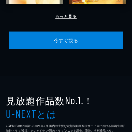
もっと見る
今すぐ観る
見放題作品数
！
No.1
※
とは
U-NEXT
※GEM Partners調べ/2026年7⽉ 国内の主要な定額制動画配信サービスにおける洋画/邦画/
海外ドラマ/韓流・アジアドラマ/国内ドラマ/アニメを調査。別途、有料作品あり。