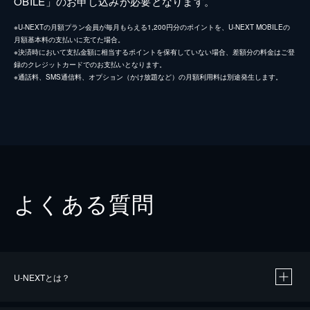
OBILE」のお申し込みが必要となります。
※U-NEXTの月額プラン会員が毎月もらえる1,200円分のポイントを、U-NEXT MOBILEの
月額基本料の支払いに充てた場合。
※決済時において支払金額に相当するポイントを保有していない場合、差額分の料金はご登
録のクレジットカードでのお支払いとなります。
※通話料、SMS通信料、オプション（かけ放題など）の月額利用料は別途発生します。
よくある質問
U-NEXTとは？