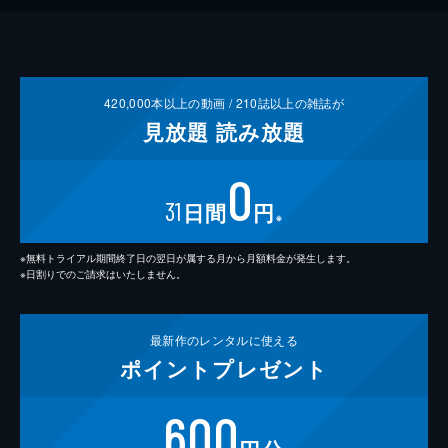
420,000
本以上の動画 /
210
誌以上の雑誌が
見放題
読み放題
0
31
日間
円
※
※無料トライアル期間終了日の翌日が属する月から月額料金が発生します。
※日割りでのご請求はいたしません。
最新作の
レンタルに使える
ポイント
プレゼント
600