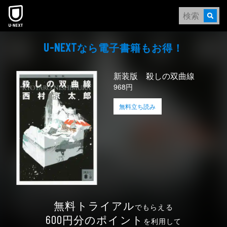
本文へスキップ
なら電⼦書籍もお得！
U-NEXT
新装版 殺しの双曲線
968円
無料立ち読み
無料トライアル
でもらえる
円分のポイント
600
を利用して