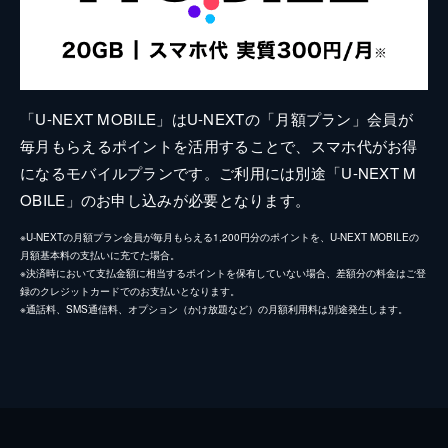
「U-NEXT MOBILE」はU-NEXTの「月額プラン」会員が
毎月もらえるポイントを活用することで、スマホ代がお得
になるモバイルプランです。ご利用には別途「U-NEXT M
OBILE」のお申し込みが必要となります。
※U-NEXTの月額プラン会員が毎月もらえる1,200円分のポイントを、U-NEXT MOBILEの
月額基本料の支払いに充てた場合。
※決済時において支払金額に相当するポイントを保有していない場合、差額分の料金はご登
録のクレジットカードでのお支払いとなります。
※通話料、SMS通信料、オプション（かけ放題など）の月額利用料は別途発生します。