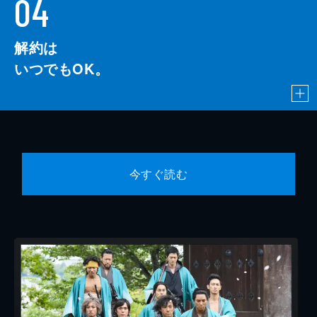
04
解約は
いつでもOK。
今すぐ読む