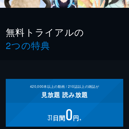
無料トライアルの
2つの特典
420,000
本以上の動画 /
210
誌以上の雑誌が
見放題
読み放題
0
31
日間
円
※