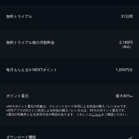
無料トライアル
31日間
無料トライアル後の⽉額料金
2,189円
（税込）
毎⽉もらえるU-NEXTポイント
1,200円分
ポイント還元
最⼤40%
※
※
40％ポイント還元の対象は、クレジットカード決済による作品の購入 / レンタルです。
※
iOSアプリのUコイン決済による作品の購入 / レンタルは、20％のポイント還元です。
※
還元の対象外となる決済方法や商品があります。くわしくは
こちら
をご確認ください。
ダウンロード機能