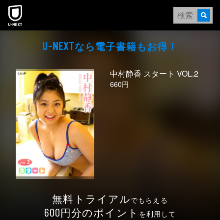
本文へスキップ
なら電⼦書籍もお得！
U-NEXT
中村静香 スタート VOL.2
660円
無料トライアル
でもらえる
円分のポイント
600
を利用して