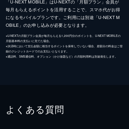
「U-NEXT MOBILE」はU-NEXTの「月額プラン」会員が
毎月もらえるポイントを活用することで、スマホ代がお得
になるモバイルプランです。ご利用には別途「U-NEXT M
OBILE」のお申し込みが必要となります。
※U-NEXTの月額プラン会員が毎月もらえる1,200円分のポイントを、U-NEXT MOBILEの
月額基本料の支払いに充てた場合。
※決済時において支払金額に相当するポイントを保有していない場合、差額分の料金はご登
録のクレジットカードでのお支払いとなります。
※通話料、SMS通信料、オプション（かけ放題など）の月額利用料は別途発生します。
よくある質問