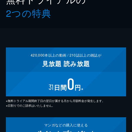
2つの特典
420,000
本以上の動画 /
210
誌以上の雑誌が
見放題
読み放題
0
31
日間
円
※
※無料トライアル期間終了日の翌日が属する月から月額料金が発生します。
※日割りでのご請求はいたしません。
マンガなどの
購入に使える