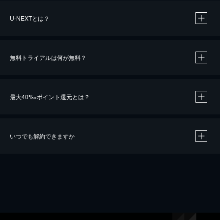
U-NEXTとは？
無料トライアルは何が無料？
最大40%
ポイント還元とは？
※
いつでも解約できますか
※
40％ポイント還元の対象は、クレジットカード決済による作品の購入 / レンタルです。
※
iOSアプリのUコイン決済による作品の購入 / レンタルは、20％のポイント還元です。
※
還元の対象外となる決済方法や商品があります。くわしくは
こちら
をご確認ください。
こちら