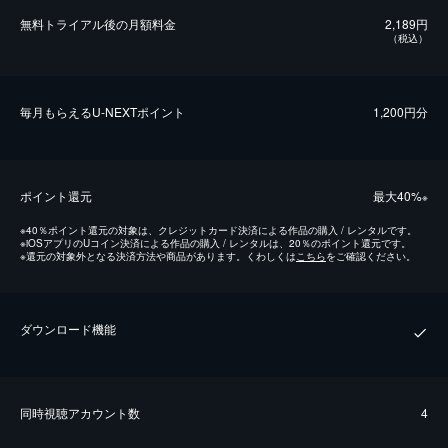
無料トライアル後の⽉額料金
2,189円
（税込）
毎⽉もらえるU-NEXTポイント
1,200円分
ポイント還元
最⼤40%
※
※
40％ポイント還元の対象は、クレジットカード決済による作品の購入 / レンタルです。
※
iOSアプリのUコイン決済による作品の購入 / レンタルは、20％のポイント還元です。
※
還元の対象外となる決済方法や商品があります。くわしくは
こちら
をご確認ください。
ダウンロード機能
同時視聴アカウント数
4