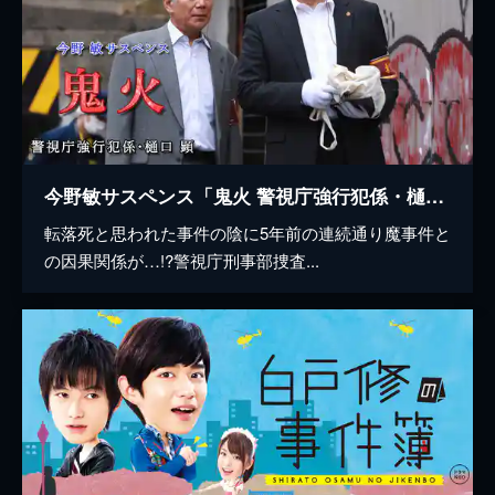
今野敏サスペンス「鬼火 警視庁強行犯係・樋口顕」
転落死と思われた事件の陰に5年前の連続通り魔事件と
の因果関係が…!?警視庁刑事部捜査...