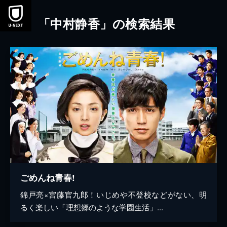
本文へスキップ
「中村静香」の検索結果
ごめんね青春!
錦戸亮×宮藤官九郎！いじめや不登校などがない、明
るく楽しい「理想郷のような学園生活」...