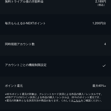
無料トライアル後の⽉額料金
2,189円
（税込）
毎⽉もらえるU-NEXTポイント
1,200円分
同時視聴アカウント数
4
アカウントごとの機能制限設定
ポイント還元
最⼤40%
※
※
40％ポイント還元の対象は、クレジットカード決済による作品の購入 / レンタルです。
※
iOSアプリのUコイン決済による作品の購入 / レンタルは、20％のポイント還元です。
※
還元の対象外となる決済方法や商品があります。くわしくは
こちら
をご確認ください。