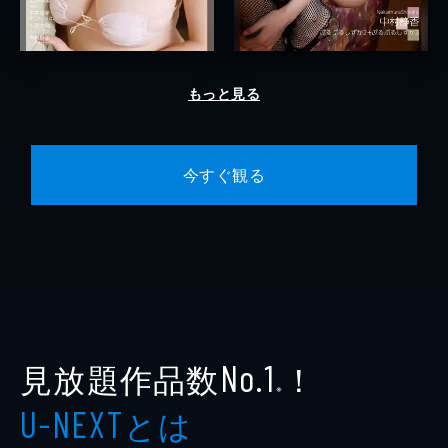
もっと見る
今すぐ観る
見放題作品数
！
No.1
※
とは
U-NEXT