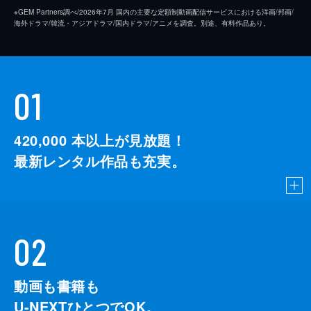
※GEM Partners調べ/2026年7⽉ 国内の主要な定額制動画配信サービスにおける洋画/邦画/
海外ドラマ/韓流・アジアドラマ/国内ドラマ/アニメを調査。別途、有料作品あり。
01
420,000
本以上が見放題！
最新レンタル作品も充実。
02
動画も書籍も
U-NEXTひとつでOK。