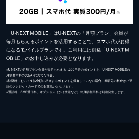
「U-NEXT MOBILE」はU-NEXTの「月額プラン」会員が
毎月もらえるポイントを活用することで、スマホ代がお得
になるモバイルプランです。ご利用には別途「U-NEXT M
OBILE」のお申し込みが必要となります。
※U-NEXTの月額プラン会員が毎月もらえる1,200円分のポイントを、U-NEXT MOBILEの
月額基本料の支払いに充てた場合。
※決済時において支払金額に相当するポイントを保有していない場合、差額分の料金はご登
録のクレジットカードでのお支払いとなります。
※通話料、SMS通信料、オプション（かけ放題など）の月額利用料は別途発生します。