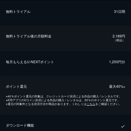
無料トライアル
31日間
無料トライアル後の⽉額料金
2,189円
（税込）
毎⽉もらえるU-NEXTポイント
1,200円分
ポイント還元
最⼤40%
※
※
40％ポイント還元の対象は、クレジットカード決済による作品の購入 / レンタルです。
※
iOSアプリのUコイン決済による作品の購入 / レンタルは、20％のポイント還元です。
※
還元の対象外となる決済方法や商品があります。くわしくは
こちら
をご確認ください。
ダウンロード機能