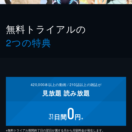
無料トライアルの
2つの特典
420,000
本以上の動画 /
210
誌以上の雑誌が
見放題
読み放題
0
31
日間
円
※
※無料トライアル期間終了日の翌日が属する月から月額料金が発生します。