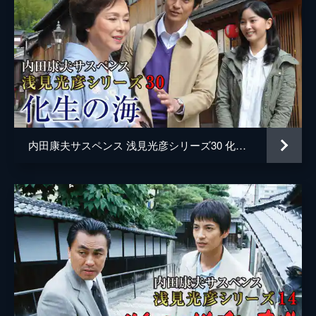
内田康夫サスペンス 浅見光彦シリーズ30 化生の海