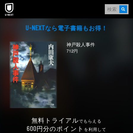
本文へスキップ
なら電⼦書籍もお得！
U-NEXT
神戸殺人事件
712円
無料トライアル
でもらえる
円分のポイント
600
を利用して