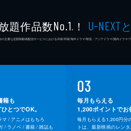
放題作品数
！
No.1
U-NEXT
※
26年7⽉ 国内の主要な定額制動画配信サービスにおける洋画/邦画/海外ドラマ/韓流・アジアドラマ/国内ドラ
03
書籍も
毎月もらえる
XTひとつでOK。
1,200
ポイントでお
ドラマ / アニメはもちろ
毎月もらえる1,200円分
/ ラノベ / 書籍 / 雑誌も
トは、最新映画のレンタ