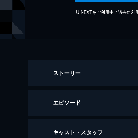
U-NEXTをご利用中／過去に
ストーリー
エピソード
キャスト・スタッフ
第１話 恐山・十和田・弘前編