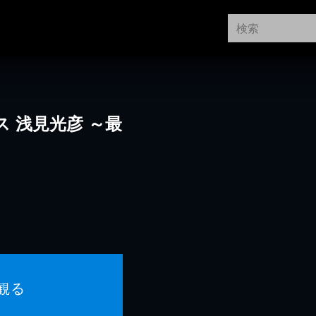
 浅見光彦 ～最
観る