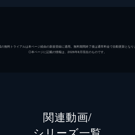
ルポライターの光彦（沢村一樹）。料理コンクールの審査員と
に伴われ、光彦は会場を訪れるが…。
沢村一樹
風間杜夫
が刺殺され、以前、ナミを取材した光彦（沢村一樹）は再び岩
載の無料トライアルは本ページ経由の新規登録に適用。無料期間終了後は通常料金で自動更新となり
◎本ページに記載の情報は、2026年8月現在のものです。
原沙知絵
いた光彦はある疑問を感じ…。
黒田知永子
田中幸太朗
場で次期家元を由佳（京野ことみ）にするという発表を聞いた
候補だった女性の遺体が見つかり…。
小出早織
関連動画/
森脇英理子
シリーズ⼀覧
賀を訪れた光彦（沢村一樹）は、観光協会の由香里（いとうあ
斉藤祥太