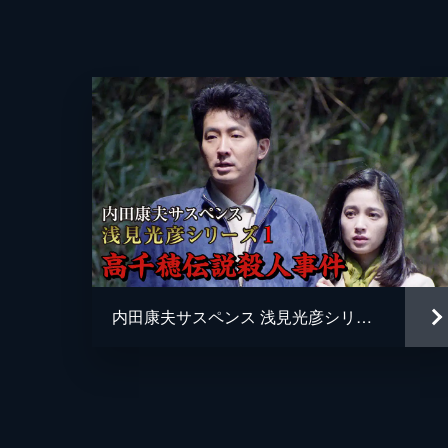
こ）と陶芸家の奈美江（横山めぐみ）
46分
第６話 木曽編 ー浅見家の悲劇ー
光彦（沢村一樹）は、妹・祐子（小
中、祐子と共に旅行をしていた美也子
46分
脚本
第７話 木曽編 ー浅見家の悲劇ー
光彦（沢村一樹）は妹の死の真相につ
恵梨華）殺害の容疑者の池田（米村亮
内田康夫サスペンス 浅見光彦シリーズ1 高千穂伝説殺人事件
46分
プロデューサー
第８話 エキゾチック横浜編
原作
光彦（沢村一樹）と雪江（佐久間良
る。先に店を出た光彦は、男に襲われ