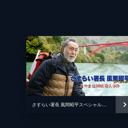
さすらい署長 風間昭平スペシャル とやま庄川峡殺人事件