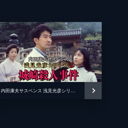
な
田
内田康夫サスペンス 浅見光彦シリーズ5 城崎殺人事件
ね