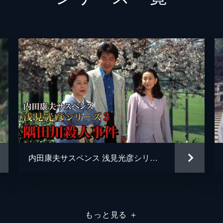
の工房へ。そこにある電話が入り…。
奥田恵梨華
柴俊夫
出早織）の命日に祐子が亡くなった木曽を訪れることに。そん
佐久間良子
（奥田恵梨華）の絞殺体が見つかり…。
石原武龍
友澤晃一
いて桐山（田中幸太朗）を問い詰める。そんな中、美也子（奥
太朗）が遺体で見つかり…。
川嶋澄乃
内田康夫サスペンス 浅見光彦シリーズ3 隅田川殺人事件
矢口久雄
内田康夫
子）は、雪江の旧友・山名（津川雅彦）が営む横浜のバーを訪
ているめぐみ（前田愛）を助けるが…。
もっと見る
＋