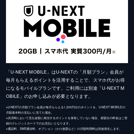
「U-NEXT MOBILE」はU-NEXTの「月額プラン」会員が
毎月もらえるポイントを活用することで、スマホ代がお得
になるモバイルプランです。ご利用には別途「U-NEXT M
OBILE」のお申し込みが必要となります。
※U-NEXTの月額プラン会員が毎月もらえる1,200円分のポイントを、U-NEXT MOBILEの
月額基本料の支払いに充てた場合。
※決済時において支払金額に相当するポイントを保有していない場合、差額分の料金はご登
録のクレジットカードでのお支払いとなります。
※通話料、SMS通信料、オプション（かけ放題など）の月額利用料は別途発生します。