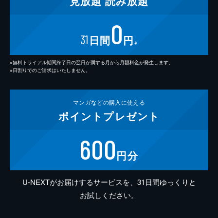
見放題
読み放題
0
31
日間
円
※
※無料トライアル期間終了日の翌日が属する月から月額料金が発生します。
※日割りでのご請求はいたしません。
マンガなどの
購入に使える
ポイント
プレゼント
600
円分
U-NEXTがお届けするサービスを、31日間ゆっくりと
お試しください。