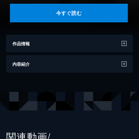
今すぐ読む
作品情報
作
羽原大介
内容紹介
画
なかはら・ももた
出版社
扶桑社
レーベル
扶桑社コミックス
関連動画/