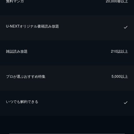
無料マンガ
20,000冊以上
U-NEXTオリジナル書籍読み放題
雑誌読み放題
210誌以上
プロが選ぶおすすめ特集
5,000以上
いつでも解約できる