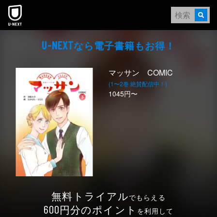
本文へスキップ
なら電⼦書籍もお得！
U-NEXT
マッサン COMIC
(1〜2巻 絶賛配信中！)
1045円〜
無料トライアル
でもらえる
円分のポイント
600
を利用して