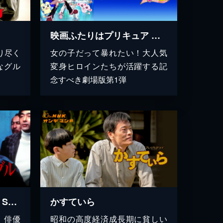
映画ふたりはプリキュア ＭａｘＨｅａｒｔ
り尽く
女の子だって暴れたい！大人気
なグル
変身ヒロインたちが活躍する記
念すべき劇場版第1弾
スーパースキャンダル SUPER SCANDAL
かすていら
、俳優
昭和の高度経済成長期に貧しい