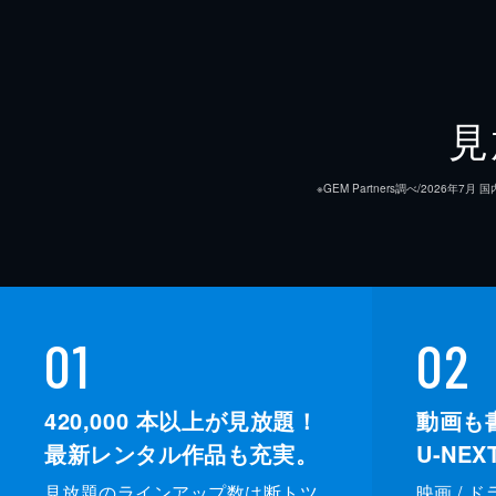
見
※GEM Partners調べ/20
01
02
420,000
本以上が見放題！
動画も
最新レンタル作品も充実。
U-NE
見放題のラインアップ数は断トツ
映画 / 