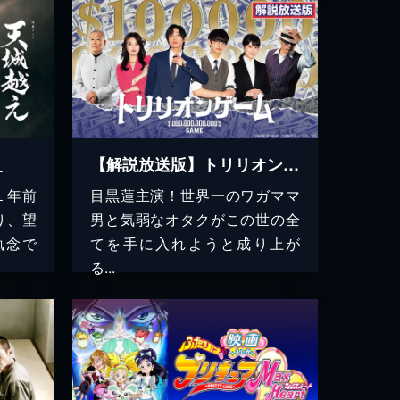
え
【解説放送版】トリリオンゲーム
１年前
目黒蓮主演！世界一のワガママ
り、望
男と気弱なオタクがこの世の全
執念で
てを手に入れようと成り上が
る...