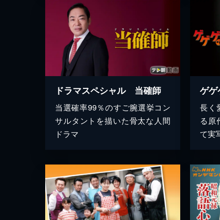
ドラマスペシャル 当確師
ゲゲ
当選確率99％のすご腕選挙コン
長く
サルタントを描いた骨太な人間
る原
ドラマ
て実