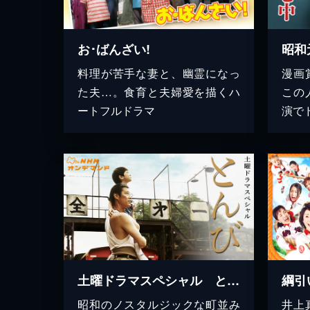
お･ばんざい!
昭和
料理が苦手な妻と、幽霊になっ
漫画
た夫…。食育と夫婦愛を描くハ
この
ートフルドラマ
演で
土曜ドラマスペシャル とんび
綱引
昭和のノスタルジックな町並み
井上