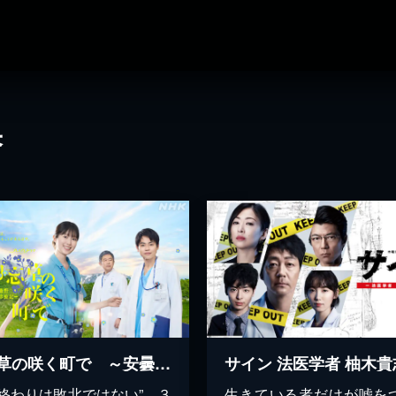
果
勿忘草の咲く町で ～安曇野診療記～
の終わりは敗北ではない”…３
生きている者だけが嘘を