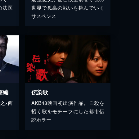
の法医
世界で孤高の戦いを挑んでいく
サスペンス
察編
伝染歌
之×西
AKB48映画初出演作品。自殺を
招く歌をモチーフにした都市伝
説ホラー