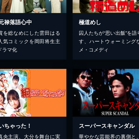
元禄落語心中
極道めし
賞を総なめにした雲田はる
囚人たちが“思い出飯”を語
人気コミックを岡田将生主
す、ハートウォーミング
ドラマ化
メ・コメディ
いちゃった！
真央主演、大分を舞台に実
華やかな芸能界の裏側と