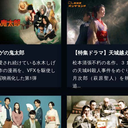
ゲの鬼太郎
【特集ドラマ】天城越
愛され続けている水木しげ
松本清張不朽の名作。３
作の漫画を、VFXを駆使し
の天城峠殺人事件をめぐ
写映画化した第1弾
月次郎（萩原聖人）を
追...