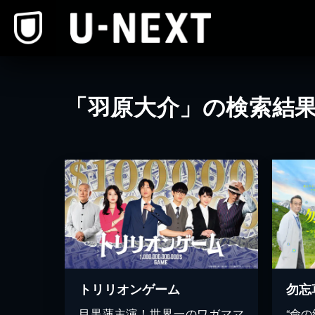
本文へスキップ
「羽原大介」の検索結
トリリオンゲーム
目黒蓮主演！世界一のワガママ
“命