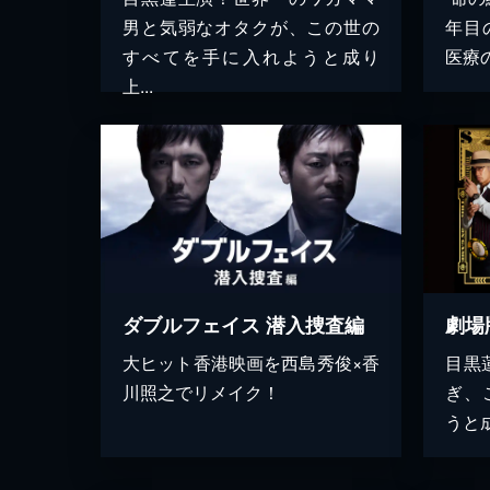
男と気弱なオタクが、この世の
年目
すべてを手に入れようと成り
医療の
上...
ダブルフェイス 潜入捜査編
劇場
大ヒット香港映画を西島秀俊×香
目黒
川照之でリメイク！
ぎ、
うと