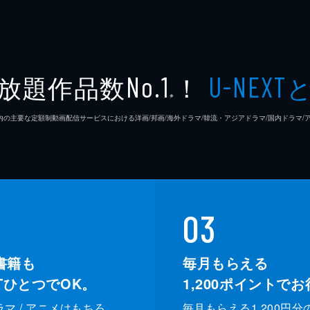
放題作品数
！
No.1
U-NEXT
※
26年7⽉ 国内の主要な定額制動画配信サービスにおける洋画/邦画/海外ドラマ/韓流・アジアドラマ/国内ドラ
03
書籍も
毎月もらえる
XTひとつでOK。
1,200
ポイントでお
ドラマ / アニメはもちろ
毎月もらえる1,200円分