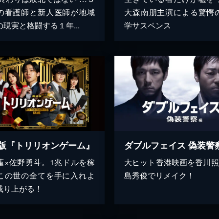
の看護師と新人医師が地域
大森南朋主演による驚愕
現実と格闘する１年...
学サスペンス
版『トリリオンゲーム』
ダブルフェイス 偽装警
蓮×佐野勇斗。1兆ドルを稼
大ヒット香港映画を香川照
この世の全てを手に入れよ
島秀俊でリメイク！
成り上がる！