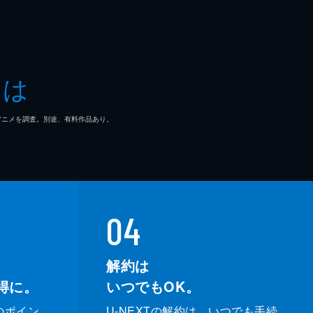
とは
マ/アニメを調査。別途、有料作品あり。
04
解約は
得に。
いつでもOK。
のポイン
U-NEXTの解約は、いつでも手続