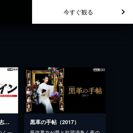
今すぐ観る
サイン 法医学者 柚木貴志の事件
黒革の手帖（2017）
つく—
最強悪女が愛と欲望渦巻く夜の