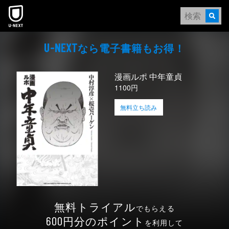
本文へスキップ
なら電⼦書籍もお得！
U-NEXT
漫画ルポ 中年童貞
1100円
無料立ち読み
無料トライアル
でもらえる
円分のポイント
600
を利用して