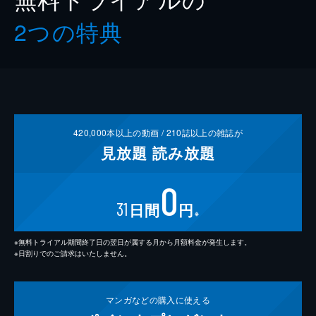
2つの特典
420,000
本以上の動画 /
210
誌以上の雑誌が
見放題
読み放題
0
31
日間
円
※
※無料トライアル期間終了日の翌日が属する月から月額料金が発生します。
※日割りでのご請求はいたしません。
マンガなどの
購入に使える