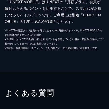
「U-NEXT MOBILE」はU-NEXTの「月額プラン」会員が
毎月もらえるポイントを活用することで、スマホ代がお得
になるモバイルプランです。ご利用には別途「U-NEXT M
OBILE」のお申し込みが必要となります。
※U-NEXTの月額プラン会員が毎月もらえる1,200円分のポイントを、U-NEXT MOBILEの
月額基本料の支払いに充てた場合。
※決済時において支払金額に相当するポイントを保有していない場合、差額分の料金はご登
録のクレジットカードでのお支払いとなります。
※通話料、SMS通信料、オプション（かけ放題など）の月額利用料は別途発生します。
よくある質問