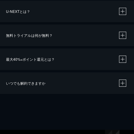
U-NEXTとは？
無料トライアルは何が無料？
最大40%
ポイント還元とは？
※
いつでも解約できますか
※
40％ポイント還元の対象は、クレジットカード決済による作品の購入 / レンタルです。
※
iOSアプリのUコイン決済による作品の購入 / レンタルは、20％のポイント還元です。
※
還元の対象外となる決済方法や商品があります。くわしくは
こちら
をご確認ください。
こちら