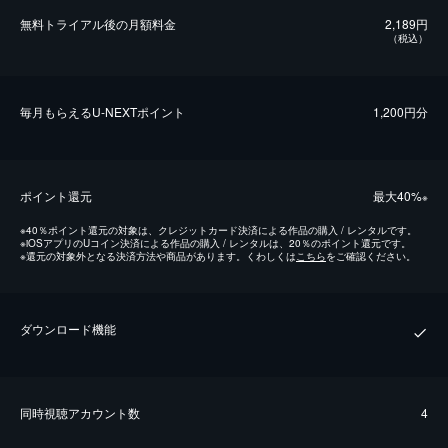
無料トライアル後の⽉額料金
2,189円
（税込）
毎⽉もらえるU-NEXTポイント
1,200円分
ポイント還元
最⼤40%
※
※
40％ポイント還元の対象は、クレジットカード決済による作品の購入 / レンタルです。
※
iOSアプリのUコイン決済による作品の購入 / レンタルは、20％のポイント還元です。
※
還元の対象外となる決済方法や商品があります。くわしくは
こちら
をご確認ください。
ダウンロード機能
同時視聴アカウント数
4