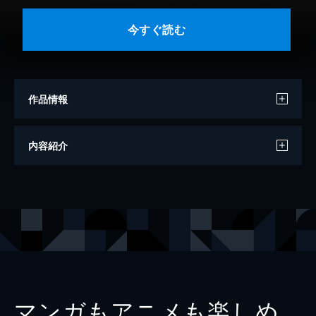
今すぐ読む
作品情報
著者
桜壱バーゲン
内容紹介
原作
中村淳彦
出版社
リイド社
掲載誌
リイドカフェ
レーベル
リイドカフェコミックス
マンガもアニメも楽しめ