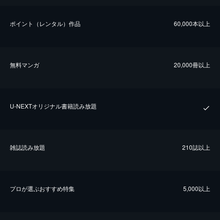
ポイント（レンタル）作品
60,000本以上
無料マンガ
20,000冊以上
U-NEXTオリジナル書籍読み放題
雑誌読み放題
210誌以上
プロが選ぶおすすめ特集
5,000以上