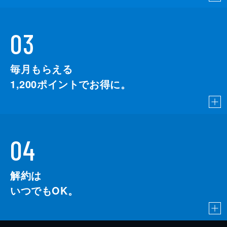
03
毎月もらえる
1,200
ポイントでお得に。
04
解約は
いつでもOK。