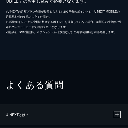
OBILE」のお申し込みが必要となります。
※U-NEXTの月額プラン会員が毎月もらえる1,200円分のポイントを、U-NEXT MOBILEの
月額基本料の支払いに充てた場合。
※決済時において支払金額に相当するポイントを保有していない場合、差額分の料金はご登
録のクレジットカードでのお支払いとなります。
※通話料、SMS通信料、オプション（かけ放題など）の月額利用料は別途発生します。
よくある質問
U-NEXTとは？