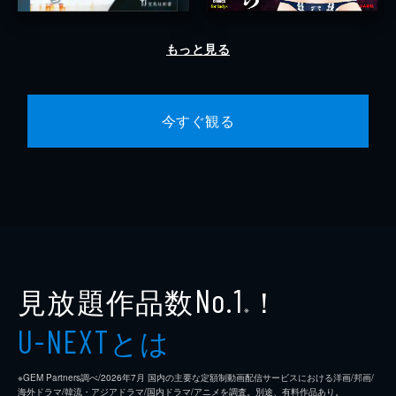
もっと見る
今すぐ観る
見放題作品数
！
No.1
※
とは
U-NEXT
※GEM Partners調べ/2026年7⽉ 国内の主要な定額制動画配信サービスにおける洋画/邦画/
海外ドラマ/韓流・アジアドラマ/国内ドラマ/アニメを調査。別途、有料作品あり。