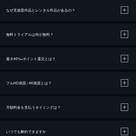
なぜ見放題作品とレンタル作品があるの？
無料トライアルは何が無料？
※
最大40%
ポイント還元とは？
※
※
作品によって必要なポイントが異なります。
フルHD画質 / 4K画質とは？
月額料金を支払うタイミングは？
※
40％ポイント還元の対象は、クレジットカード決済による作品の購入 / レンタルです。
※
iOSアプリのUコイン決済による作品の購入 / レンタルは、20％のポイント還元です。
※
還元の対象外となる決済方法や商品があります。くわしくは
こちら
をご確認ください。
いつでも解約できますか