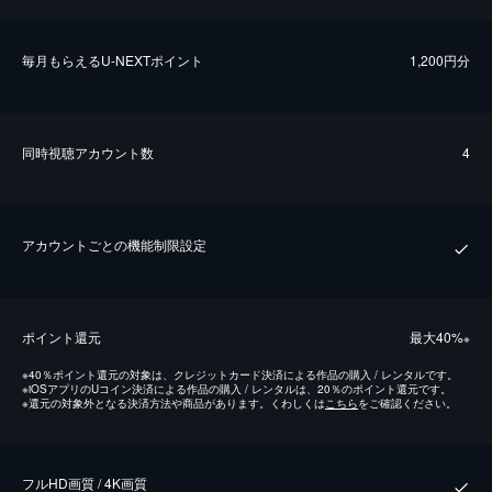
毎⽉もらえるU-NEXTポイント
1,200円分
同時視聴アカウント数
4
アカウントごとの機能制限設定
ポイント還元
最⼤40%
※
※
40％ポイント還元の対象は、クレジットカード決済による作品の購入 / レンタルです。
※
iOSアプリのUコイン決済による作品の購入 / レンタルは、20％のポイント還元です。
※
還元の対象外となる決済方法や商品があります。くわしくは
こちら
をご確認ください。
フルHD画質 / 4K画質