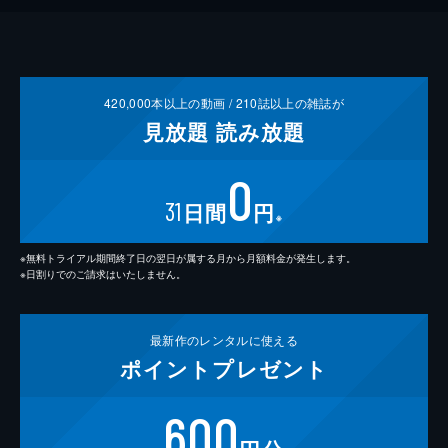
420,000
本以上の動画 /
210
誌以上の雑誌が
見放題
読み放題
0
31
日間
円
※
※無料トライアル期間終了日の翌日が属する月から月額料金が発生します。
※日割りでのご請求はいたしません。
最新作の
レンタルに使える
ポイント
プレゼント
600