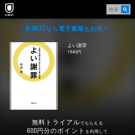
本文へスキップ
なら電⼦書籍もお得！
U-NEXT
よい謝罪
1540円
無料トライアル
でもらえる
円分のポイント
600
を利用して