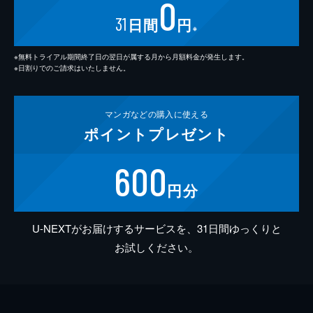
0
31
日間
円
※
※無料トライアル期間終了日の翌日が属する月から月額料金が発生します。
※日割りでのご請求はいたしません。
マンガなどの
購入に使える
ポイント
プレゼント
600
円分
U-NEXTがお届けするサービスを、31日間ゆっくりと
お試しください。