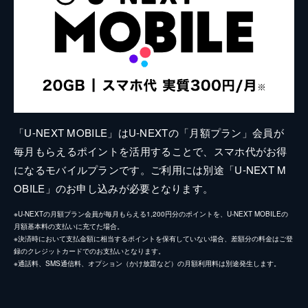
「U-NEXT MOBILE」はU-NEXTの「月額プラン」会員が
毎月もらえるポイントを活用することで、スマホ代がお得
になるモバイルプランです。ご利用には別途「U-NEXT M
OBILE」のお申し込みが必要となります。
※U-NEXTの月額プラン会員が毎月もらえる1,200円分のポイントを、U-NEXT MOBILEの
月額基本料の支払いに充てた場合。
※決済時において支払金額に相当するポイントを保有していない場合、差額分の料金はご登
録のクレジットカードでのお支払いとなります。
※通話料、SMS通信料、オプション（かけ放題など）の月額利用料は別途発生します。