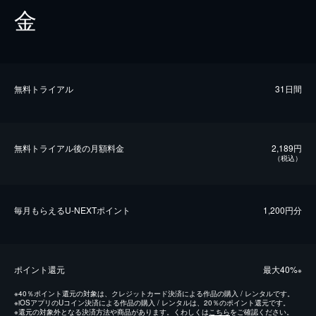
金
無料トライアル
31日間
無料トライアル後の⽉額料金
2,189円
（税込）
毎⽉もらえるU-NEXTポイント
1,200円分
ポイント還元
最⼤40%
※
※
40％ポイント還元の対象は、クレジットカード決済による作品の購入 / レンタルです。
※
iOSアプリのUコイン決済による作品の購入 / レンタルは、20％のポイント還元です。
※
還元の対象外となる決済方法や商品があります。くわしくは
こちら
をご確認ください。