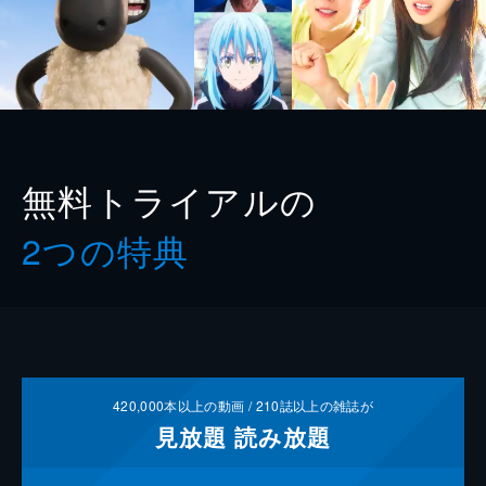
無料トライアルの
2つの特典
420,000
本以上の動画 /
210
誌以上の雑誌が
見放題
読み放題