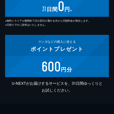
0
31
日間
円
※
※無料トライアル期間終了日の翌日が属する月から月額料金が発生します。
※日割りでのご請求はいたしません。
マンガなどの
購入に使える
ポイント
プレゼント
600
円分
U-NEXTがお届けするサービスを、31日間ゆっくりと
お試しください。