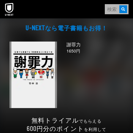
本文へスキップ
なら電⼦書籍もお得！
U-NEXT
謝罪力
1650円
無料トライアル
でもらえる
円分のポイント
600
を利用して