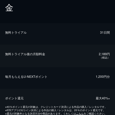
金
無料トライアル
31日間
無料トライアル後の⽉額料金
2,189円
（税込）
毎⽉もらえるU-NEXTポイント
1,200円分
ポイント還元
最⼤40%
※
※
40％ポイント還元の対象は、クレジットカード決済による作品の購入 / レンタルです。
※
iOSアプリのUコイン決済による作品の購入 / レンタルは、20％のポイント還元です。
※
還元の対象外となる決済方法や商品があります。くわしくは
こちら
をご確認ください。