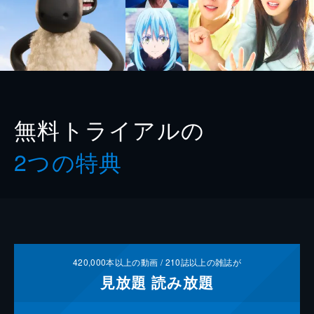
無料トライアルの
2つの特典
420,000
本以上の動画 /
210
誌以上の雑誌が
見放題
読み放題