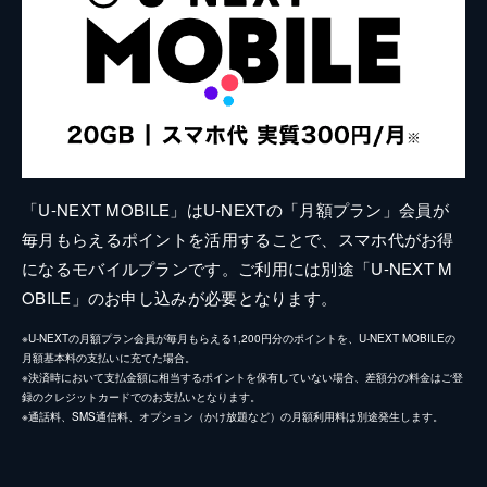
「U-NEXT MOBILE」はU-NEXTの「月額プラン」会員が
毎月もらえるポイントを活用することで、スマホ代がお得
になるモバイルプランです。ご利用には別途「U-NEXT M
OBILE」のお申し込みが必要となります。
※U-NEXTの月額プラン会員が毎月もらえる1,200円分のポイントを、U-NEXT MOBILEの
月額基本料の支払いに充てた場合。
※決済時において支払金額に相当するポイントを保有していない場合、差額分の料金はご登
録のクレジットカードでのお支払いとなります。
※通話料、SMS通信料、オプション（かけ放題など）の月額利用料は別途発生します。