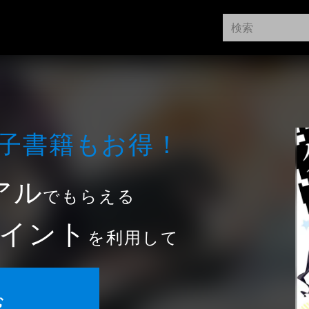
⼦書籍もお得！
アル
でもらえる
イント
を利用して
む