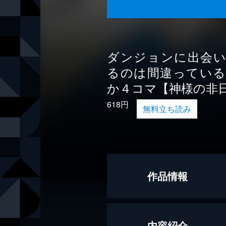
ダンジョンに出会
るのは間違ってい
か４コマ【神様の非
618円
無料立ち読み
作品情報
原作
大森藤ノ（
内容紹介