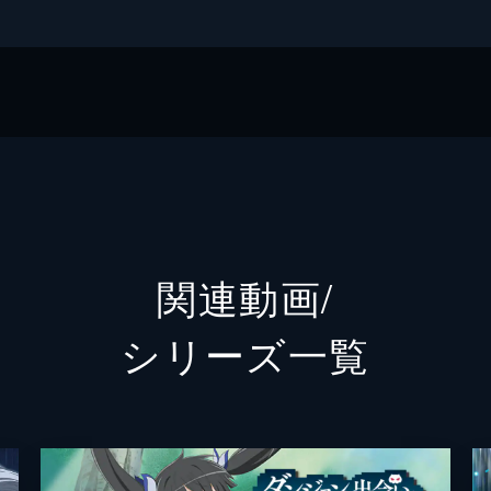
サヤ
ヒト
・エニックス
LINE
ガンコミックス
関連動画/
シリーズ⼀覧