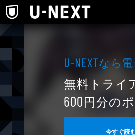
本文へスキップ
なら電
U-NEXT
無料トライ
円分のポ
600
今すぐ読