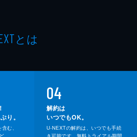
とは
EXT
04
！
解約は
っぷり。
いつでもOK。
を含む、
U-NEXTの解約は、いつでも手続
ど、
き可能です。無料トライアル期間