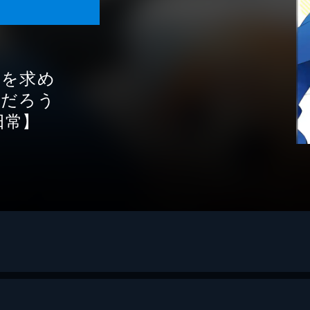
いを求め
るだろう
日常】
GA文庫／SBクリエイティブ）