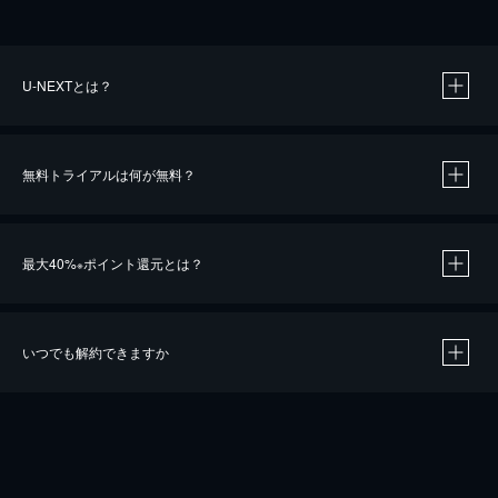
U-NEXTとは？
無料トライアルは何が無料？
最大40%
ポイント還元とは？
※
いつでも解約できますか
※
40％ポイント還元の対象は、クレジットカード決済による作品の購入 / レンタルです。
※
iOSアプリのUコイン決済による作品の購入 / レンタルは、20％のポイント還元です。
※
還元の対象外となる決済方法や商品があります。くわしくは
こちら
をご確認ください。