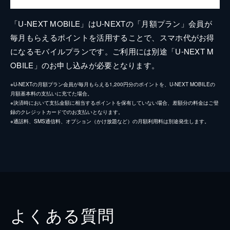
「U-NEXT MOBILE」はU-NEXTの「月額プラン」会員が
毎月もらえるポイントを活用することで、スマホ代がお得
になるモバイルプランです。ご利用には別途「U-NEXT M
OBILE」のお申し込みが必要となります。
※U-NEXTの月額プラン会員が毎月もらえる1,200円分のポイントを、U-NEXT MOBILEの
月額基本料の支払いに充てた場合。
※決済時において支払金額に相当するポイントを保有していない場合、差額分の料金はご登
録のクレジットカードでのお支払いとなります。
※通話料、SMS通信料、オプション（かけ放題など）の月額利用料は別途発生します。
よくある質問