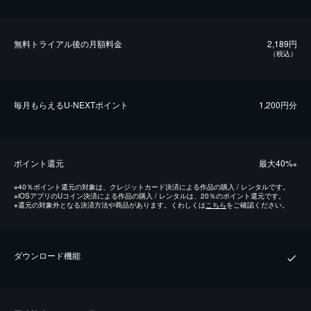
無料トライアル後の⽉額料金
2,189円
（税込）
毎⽉もらえるU-NEXTポイント
1,200円分
ポイント還元
最⼤40%
※
※
40％ポイント還元の対象は、クレジットカード決済による作品の購入 / レンタルです。
※
iOSアプリのUコイン決済による作品の購入 / レンタルは、20％のポイント還元です。
※
還元の対象外となる決済方法や商品があります。くわしくは
こちら
をご確認ください。
ダウンロード機能