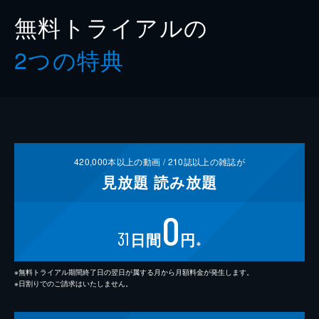
無料トライアルの
2つの特典
420,000
本以上の動画 /
210
誌以上の雑誌が
見放題
読み放題
0
31
日間
円
※
※無料トライアル期間終了日の翌日が属する月から月額料金が発生します。
※日割りでのご請求はいたしません。