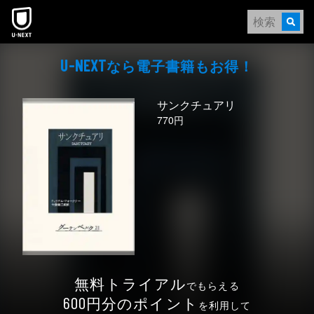
本文へスキップ
なら電⼦書籍もお得！
U-NEXT
サンクチュアリ
770円
無料トライアル
でもらえる
円分のポイント
600
を利用して