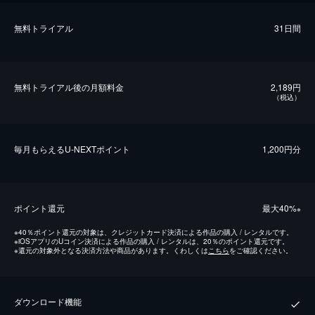
無料トライアル
31日間
無料トライアル後の⽉額料金
2,189円
（税込）
毎⽉もらえるU-NEXTポイント
1,200円分
ポイント還元
最⼤40%
※
※
40％ポイント還元の対象は、クレジットカード決済による作品の購入 / レンタルです。
※
iOSアプリのUコイン決済による作品の購入 / レンタルは、20％のポイント還元です。
※
還元の対象外となる決済方法や商品があります。くわしくは
こちら
をご確認ください。
ダウンロード機能