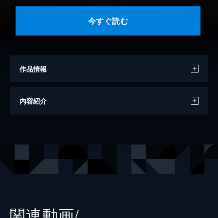
今すぐ読む
作品情報
原作
あｆろ
内容紹介
編
まんがタイムきらら
出版社
芳文社
レーベル
まんがタイムＫＲコミックス
関連動画/