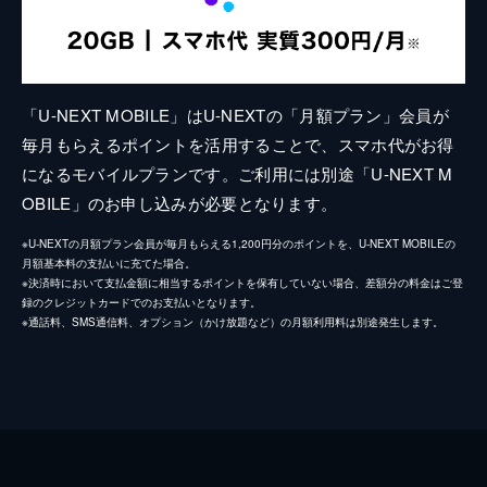
「U-NEXT MOBILE」はU-NEXTの「月額プラン」会員が
毎月もらえるポイントを活用することで、スマホ代がお得
になるモバイルプランです。ご利用には別途「U-NEXT M
OBILE」のお申し込みが必要となります。
※U-NEXTの月額プラン会員が毎月もらえる1,200円分のポイントを、U-NEXT MOBILEの
月額基本料の支払いに充てた場合。
※決済時において支払金額に相当するポイントを保有していない場合、差額分の料金はご登
録のクレジットカードでのお支払いとなります。
※通話料、SMS通信料、オプション（かけ放題など）の月額利用料は別途発生します。