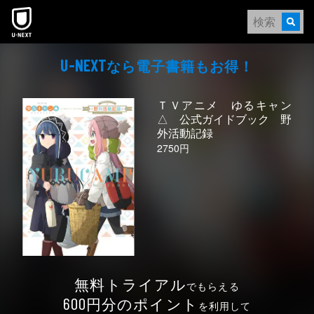
本文へスキップ
なら電⼦書籍もお得！
U-NEXT
ＴＶアニメ ゆるキャン
△ 公式ガイドブック 野
外活動記録
2750円
無料トライアル
でもらえる
円分のポイント
600
を利用して