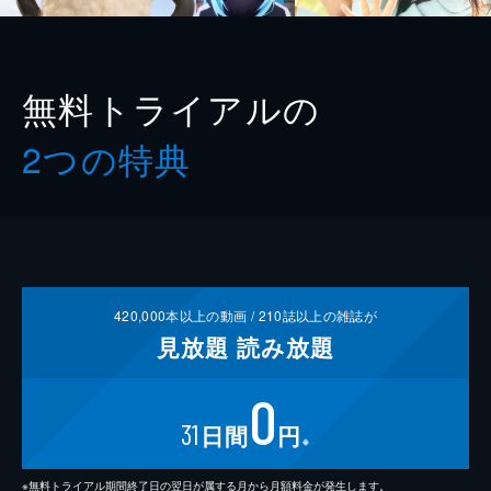
無料トライアルの
2つの特典
420,000
本以上の動画 /
210
誌以上の雑誌が
見放題
読み放題
0
31
日間
円
※
※無料トライアル期間終了日の翌日が属する月から月額料金が発生します。