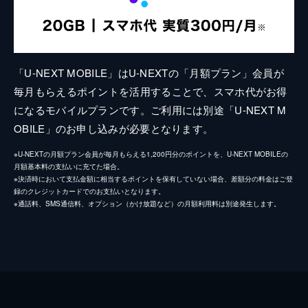
「U-NEXT MOBILE」はU-NEXTの「月額プラン」会員が
毎月もらえるポイントを活用することで、スマホ代がお得
になるモバイルプランです。ご利用には別途「U-NEXT M
OBILE」のお申し込みが必要となります。
※U-NEXTの月額プラン会員が毎月もらえる1,200円分のポイントを、U-NEXT MOBILEの
月額基本料の支払いに充てた場合。
※決済時において支払金額に相当するポイントを保有していない場合、差額分の料金はご登
録のクレジットカードでのお支払いとなります。
※通話料、SMS通信料、オプション（かけ放題など）の月額利用料は別途発生します。