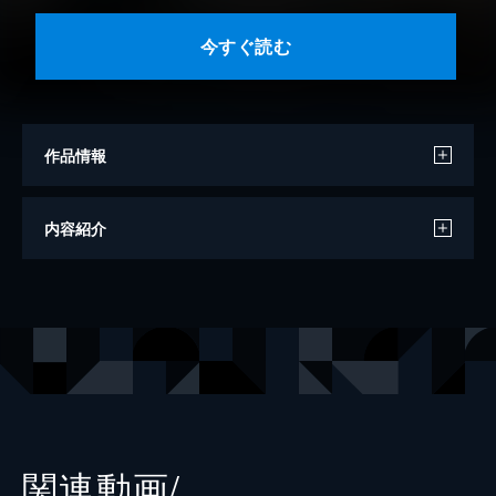
今すぐ読む
作品情報
原作
あｆろ
内容紹介
編
まんがタイムきらら
出版社
芳文社
レーベル
まんがタイムＫＲコミックス
関連動画/