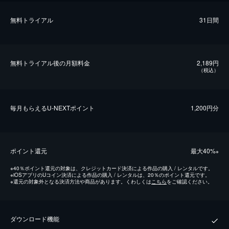
無料トライアル
31日間
無料トライアル後の⽉額料金
2,189円
（税込）
毎⽉もらえるU-NEXTポイント
1,200円分
ポイント還元
最⼤40%
※
※
40％ポイント還元の対象は、クレジットカード決済による作品の購入 / レンタルです。
※
iOSアプリのUコイン決済による作品の購入 / レンタルは、20％のポイント還元です。
※
還元の対象外となる決済方法や商品があります。くわしくは
こちら
をご確認ください。
ダウンロード機能