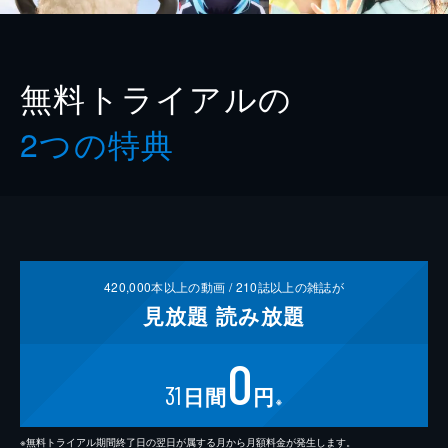
無料トライアルの
2つの特典
420,000
本以上の動画 /
210
誌以上の雑誌が
見放題
読み放題
0
31
日間
円
※
※無料トライアル期間終了日の翌日が属する月から月額料金が発生します。