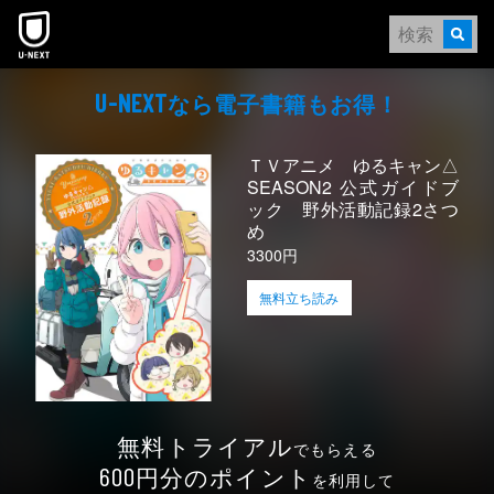
本文へスキップ
なら電⼦書籍もお得！
U-NEXT
ＴＶアニメ ゆるキャン△
SEASON2 公式ガイドブ
ック 野外活動記録2さつ
め
3300円
無料立ち読み
無料トライアル
でもらえる
円分のポイント
600
を利用して