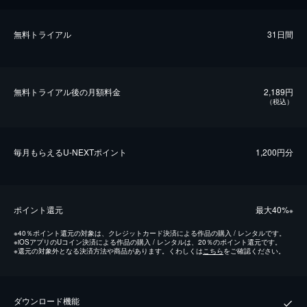
無料トライアル
31日間
無料トライアル後の⽉額料金
2,189円
（税込）
毎⽉もらえるU-NEXTポイント
1,200円分
ポイント還元
最⼤40%
※
※
40％ポイント還元の対象は、クレジットカード決済による作品の購入 / レンタルです。
※
iOSアプリのUコイン決済による作品の購入 / レンタルは、20％のポイント還元です。
※
還元の対象外となる決済方法や商品があります。くわしくは
こちら
をご確認ください。
ダウンロード機能