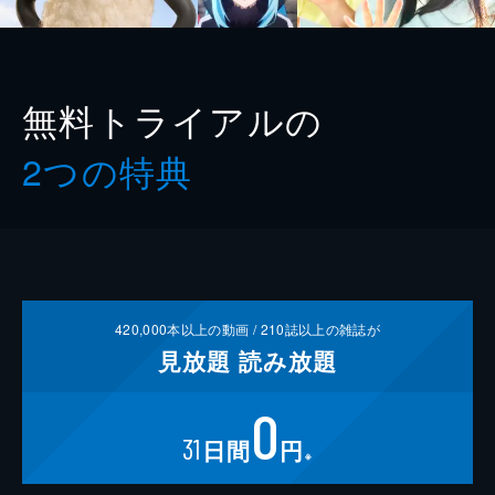
無料トライアルの
2つの特典
420,000
本以上の動画 /
210
誌以上の雑誌が
見放題
読み放題
0
31
日間
円
※