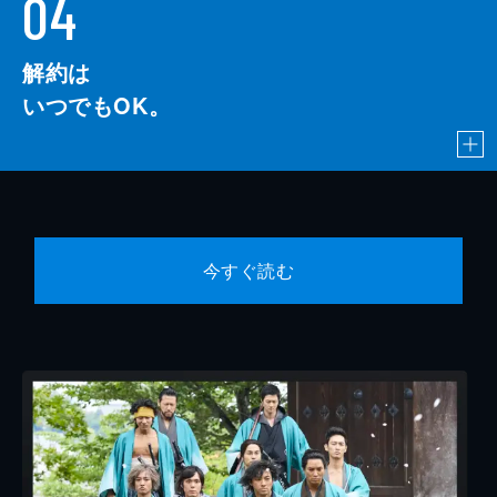
04
解約は
いつでもOK。
今すぐ読む