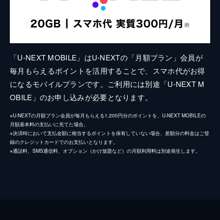
「U-NEXT MOBILE」はU-NEXTの「月額プラン」会員が
毎月もらえるポイントを活用することで、スマホ代がお得
になるモバイルプランです。ご利用には別途「U-NEXT M
OBILE」のお申し込みが必要となります。
※U-NEXTの月額プラン会員が毎月もらえる1,200円分のポイントを、U-NEXT MOBILEの
月額基本料の支払いに充てた場合。
※決済時において支払金額に相当するポイントを保有していない場合、差額分の料金はご登
録のクレジットカードでのお支払いとなります。
※通話料、SMS通信料、オプション（かけ放題など）の月額利用料は別途発生します。