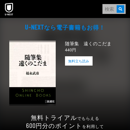
本文へスキップ
なら電⼦書籍もお得！
U-NEXT
随筆集 遠くのこだま
440円
無料立ち読み
無料トライアル
でもらえる
円分のポイント
600
を利用して