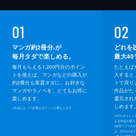
01
02
マンガ約2冊分
が
どれを
※
毎月タダで楽しめる。
最大40
毎月もらえる1,200円分のポイン
たとえば1
トを使えば、マンガなどの購入が
入すると
約2冊分も実質タダに。お好きな
トで戻り
マンガやラノベを、とてもお得に
作品がた
楽しめます。
還元され
しめます
※
作品によって必要なポイントが異なります。
※
40％ポイン
よる作品の購入 
※
iOSアプリの
は、20％のポ