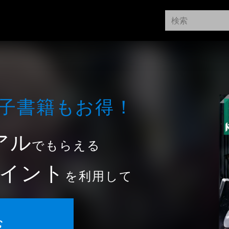
⼦書籍もお得！
アル
でもらえる
イント
を利用して
む