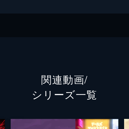
)
関連動画/
シリーズ⼀覧