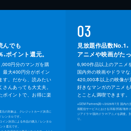
03
読んでも
見放題作品数No.1
※
％
ポイント還元。
アニメや映画がた
※
,000円分のマンガを購
6,900作品以上のアニメ
、最大400円分がポイン
国内外の映画やドラマな
ます。だから、読みたい
420,000本以上の映像
くさんあっても大丈夫。
好きなマンガのアニメも
たポイントで、お得に楽
とことん満喫できます。
。
※
GEM Partners調べ/2026年7⽉ 国
画配信サービスにおける洋画/邦画/海外
ト還元の対象は、クレジットカード決済に
ジアドラマ/国内ドラマ/アニメを調査。
/ レンタルです。
り。
Uコイン決済による作品の購入 / レンタル
イント還元です。