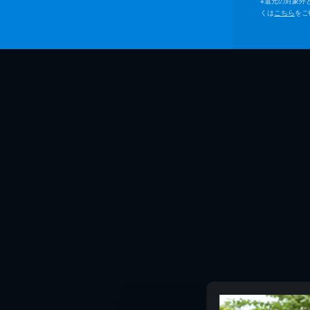
※
還元の対象外
くは
こちら
をご