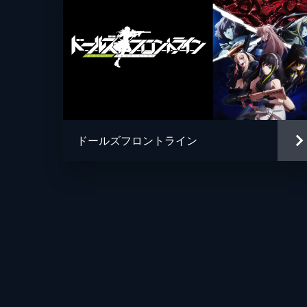
著者
消火器
著者
白味噌
著者
高原由
著者
たるたるぐ
著者
月蜥蜴
ドールズフロントライン
著者
凍咲しいな
著者
南極珊瑚
著者
まなろう
著者
村上メイシ
出版社
一迅社
レーベル
DNAメデ