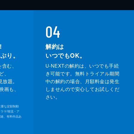
04
！
解約は
っぷり。
いつでもOK。
を含む、
U-NEXTの解約は、いつでも手続
ど、
き可能です。無料トライアル期間
が見放題。
中の解約の場合、月額料金は発生
映画も、
しませんので安心してお試しくだ
さい。
内の主要な定額制動
ドラマ/韓流・ア
別途、有料作品あ