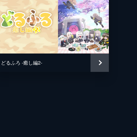
どるふろ -癒し編2-