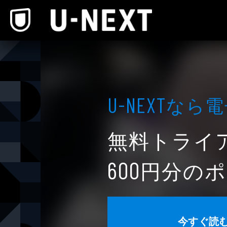
本文へスキップ
なら電
U-NEXT
無料トライ
円分のポ
600
今すぐ読