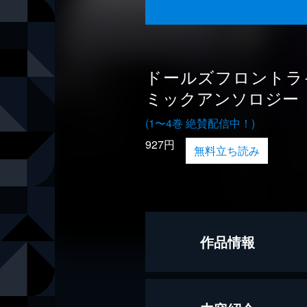
ドールズフロントラ
ミックアンソロジー
(1〜4巻 絶賛配信中！)
927円
無料立ち読み
作品情報
著者
東西