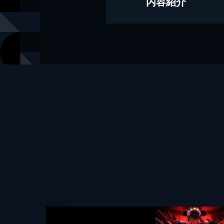
内容紹介
著者
蒼ぎさ
著者
おがたろう
著者
お鮨
著者
如月憂
著者
ししとう
著者
はせがゎ(わ
著者
秋月まく
著者
芦田ゆり
著者
苺田ると
著者
餃子ぬこ
著者
こめつぶ