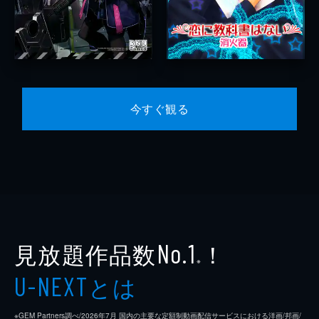
今すぐ観る
見放題作品数
！
No.1
※
とは
U-NEXT
※GEM Partners調べ/2026年7⽉ 国内の主要な定額制動画配信サービスにおける洋画/邦画/