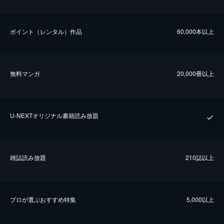
ポイント（レンタル）作品
60,000本以上
無料マンガ
20,000冊以上
U-NEXTオリジナル書籍読み放題
雑誌読み放題
210誌以上
プロが選ぶおすすめ特集
5,000以上