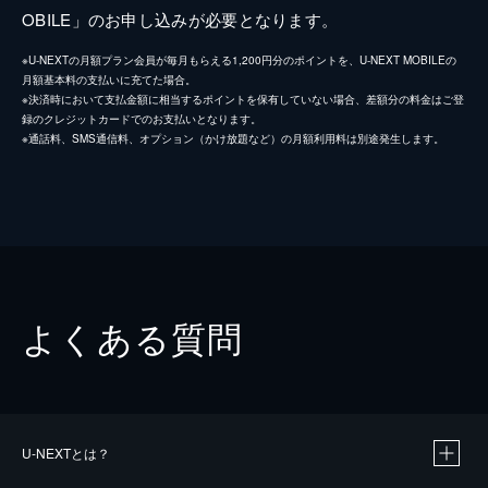
OBILE」のお申し込みが必要となります。
※U-NEXTの月額プラン会員が毎月もらえる1,200円分のポイントを、U-NEXT MOBILEの
月額基本料の支払いに充てた場合。
※決済時において支払金額に相当するポイントを保有していない場合、差額分の料金はご登
録のクレジットカードでのお支払いとなります。
※通話料、SMS通信料、オプション（かけ放題など）の月額利用料は別途発生します。
よくある質問
U-NEXTとは？