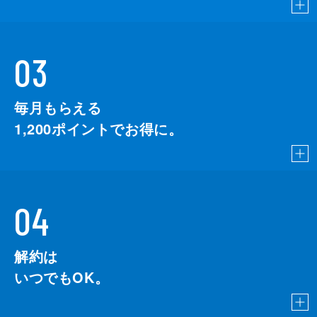
03
毎月もらえる
1,200
ポイントでお得に。
04
解約は
いつでもOK。