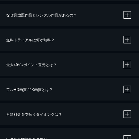
なぜ見放題作品とレンタル作品があるの？
無料トライアルは何が無料？
※
最大40%
ポイント還元とは？
※
※
作品によって必要なポイントが異なります。
フルHD画質 / 4K画質とは？
月額料金を支払うタイミングは？
※
40％ポイント還元の対象は、クレジットカード決済による作品の購入 / レンタルです。
※
iOSアプリのUコイン決済による作品の購入 / レンタルは、20％のポイント還元です。
※
還元の対象外となる決済方法や商品があります。くわしくは
こちら
をご確認ください。
いつでも解約できますか