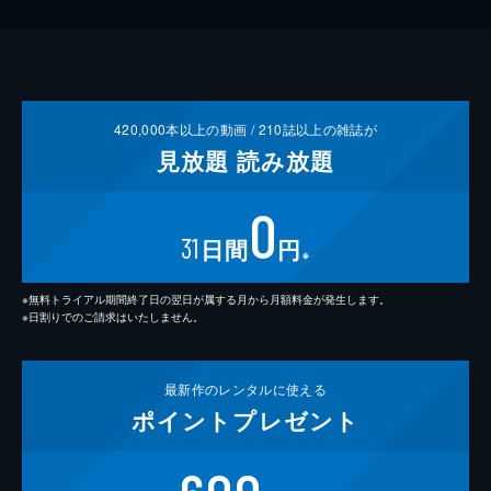
420,000
本以上の動画 /
210
誌以上の雑誌が
見放題
読み放題
0
31
日間
円
※
※無料トライアル期間終了日の翌日が属する月から月額料金が発生します。
※日割りでのご請求はいたしません。
最新作の
レンタルに使える
ポイント
プレゼント