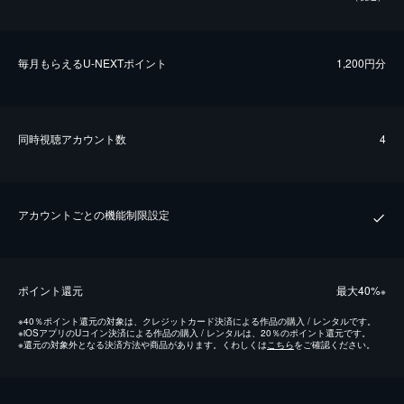
毎⽉もらえるU-NEXTポイント
1,200円分
同時視聴アカウント数
4
アカウントごとの機能制限設定
ポイント還元
最⼤40%
※
※
40％ポイント還元の対象は、クレジットカード決済による作品の購入 / レンタルです。
※
iOSアプリのUコイン決済による作品の購入 / レンタルは、20％のポイント還元です。
※
還元の対象外となる決済方法や商品があります。くわしくは
こちら
をご確認ください。