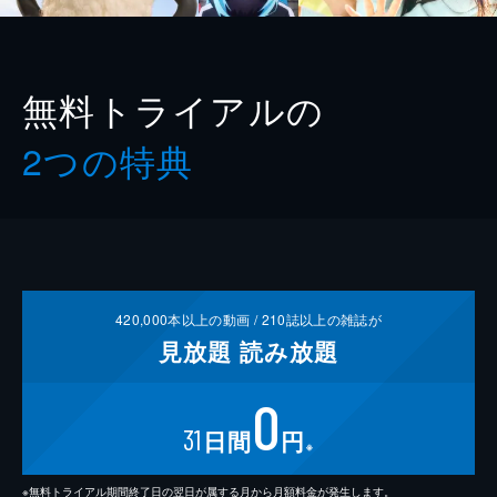
無料トライアルの
2つの特典
420,000
本以上の動画 /
210
誌以上の雑誌が
見放題
読み放題
0
31
日間
円
※
※無料トライアル期間終了日の翌日が属する月から月額料金が発生します。