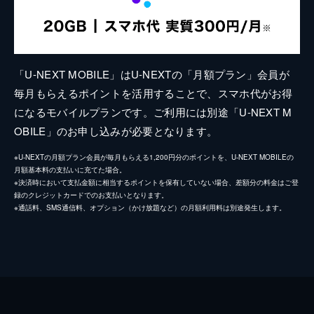
「U-NEXT MOBILE」はU-NEXTの「月額プラン」会員が
毎月もらえるポイントを活用することで、スマホ代がお得
になるモバイルプランです。ご利用には別途「U-NEXT M
OBILE」のお申し込みが必要となります。
※U-NEXTの月額プラン会員が毎月もらえる1,200円分のポイントを、U-NEXT MOBILEの
月額基本料の支払いに充てた場合。
※決済時において支払金額に相当するポイントを保有していない場合、差額分の料金はご登
録のクレジットカードでのお支払いとなります。
※通話料、SMS通信料、オプション（かけ放題など）の月額利用料は別途発生します。