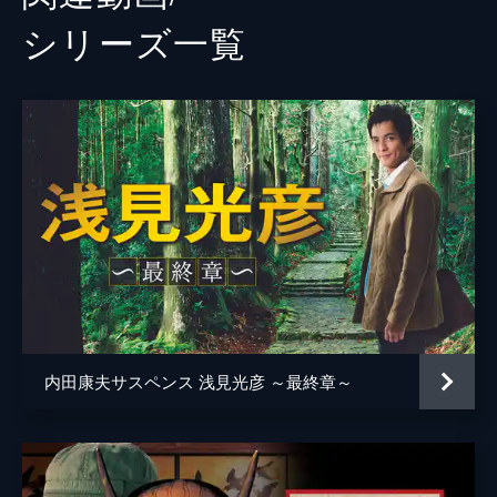
シリーズ⼀覧
内田康夫サスペンス 浅見光彦 ～最終章～