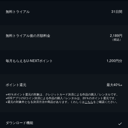
無料トライアル
31日間
無料トライアル後の⽉額料金
2,189円
（税込）
毎⽉もらえるU-NEXTポイント
1,200円分
ポイント還元
最⼤40%
※
※
40％ポイント還元の対象は、クレジットカード決済による作品の購入 / レンタルです。
※
iOSアプリのUコイン決済による作品の購入 / レンタルは、20％のポイント還元です。
※
還元の対象外となる決済方法や商品があります。くわしくは
こちら
をご確認ください。
ダウンロード機能