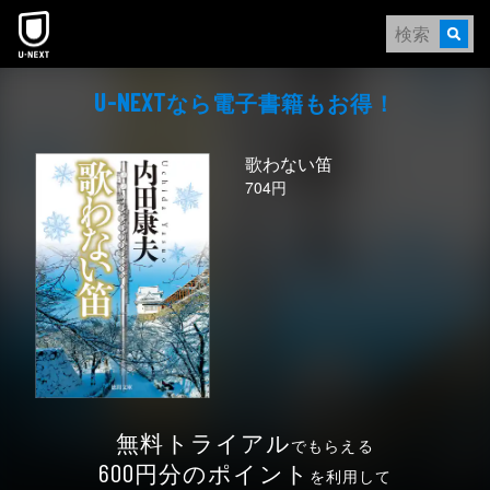
本文へスキップ
なら電⼦書籍もお得！
U-NEXT
歌わない笛
704円
無料トライアル
でもらえる
円分のポイント
600
を利用して