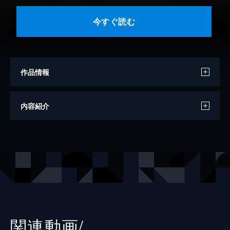
今すぐ読む
作品情報
作画
雪広うたこ
内容紹介
原作
紅ノ月歌音
原作
ブロッコリー
キャラクター原案
倉花千夏
監修
うた☆プリ２製作委員会
キャラクターデザイン・総作画監督
森光恵
出版社
KADOKAWA
関連動画/