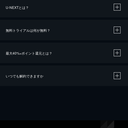
U-NEXTとは？
無料トライアルは何が無料？
最大40%
ポイント還元とは？
※
いつでも解約できますか
※
40％ポイント還元の対象は、クレジットカード決済による作品の購入 / レンタルです。
※
iOSアプリのUコイン決済による作品の購入 / レンタルは、20％のポイント還元です。
※
還元の対象外となる決済方法や商品があります。くわしくは
こちら
をご確認ください。
こちら