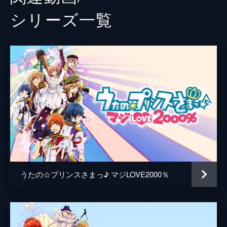
レーベル
シルフコミックス
シリーズ⼀覧
うたの☆プリンスさまっ♪ マジLOVE2000％