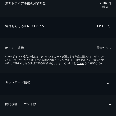
無料トライアル後の⽉額料金
2,189円
（税込）
毎⽉もらえるU-NEXTポイント
1,200円分
ポイント還元
最⼤40%
※
※
40％ポイント還元の対象は、クレジットカード決済による作品の購入 / レンタルです。
※
iOSアプリのUコイン決済による作品の購入 / レンタルは、20％のポイント還元です。
※
還元の対象外となる決済方法や商品があります。くわしくは
こちら
をご確認ください。
ダウンロード機能
同時視聴アカウント数
4