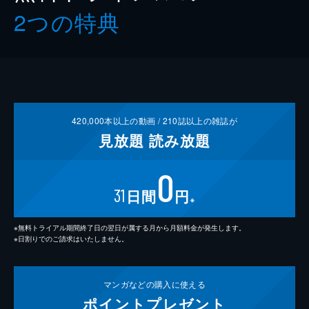
2つの特典
420,000
本以上の動画 /
210
誌以上の雑誌が
見放題
読み放題
0
31
日間
円
※
※無料トライアル期間終了日の翌日が属する月から月額料金が発生します。
※日割りでのご請求はいたしません。
マンガなどの
購入に使える
ポイント
プレゼント