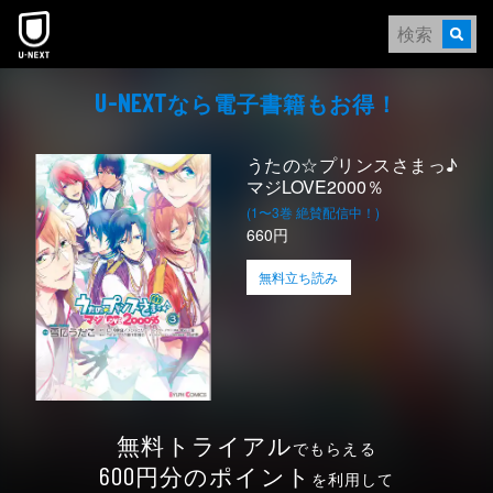
本文へスキップ
なら電⼦書籍もお得！
U-NEXT
うたの☆プリンスさまっ♪
マジLOVE2000％
(1〜3巻 絶賛配信中！)
660円
無料立ち読み
無料トライアル
でもらえる
円分のポイント
600
を利用して