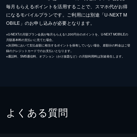
毎月もらえるポイントを活用することで、スマホ代がお得
になるモバイルプランです。ご利用には別途「U-NEXT M
OBILE」のお申し込みが必要となります。
※U-NEXTの月額プラン会員が毎月もらえる1,200円分のポイントを、U-NEXT MOBILEの
月額基本料の支払いに充てた場合。
※決済時において支払金額に相当するポイントを保有していない場合、差額分の料金はご登
録のクレジットカードでのお支払いとなります。
※通話料、SMS通信料、オプション（かけ放題など）の月額利用料は別途発生します。
よくある質問