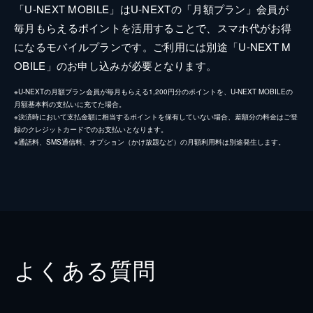
「U-NEXT MOBILE」はU-NEXTの「月額プラン」会員が
毎月もらえるポイントを活用することで、スマホ代がお得
になるモバイルプランです。ご利用には別途「U-NEXT M
OBILE」のお申し込みが必要となります。
※U-NEXTの月額プラン会員が毎月もらえる1,200円分のポイントを、U-NEXT MOBILEの
月額基本料の支払いに充てた場合。
※決済時において支払金額に相当するポイントを保有していない場合、差額分の料金はご登
録のクレジットカードでのお支払いとなります。
※通話料、SMS通信料、オプション（かけ放題など）の月額利用料は別途発生します。
よくある質問