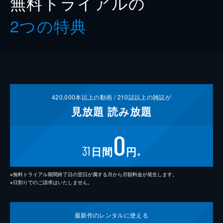
無料トライアルの
2つの特典
420,000
本以上の動画 /
210
誌以上の雑誌が
見放題
読み放題
0
31
日間
円
※
※無料トライアル期間終了日の翌日が属する月から月額料金が発生します。
※日割りでのご請求はいたしません。
最新作の
レンタルに使える