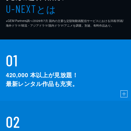
とは
U-NEXT
※GEM Partners調べ/2026年7⽉ 国内の主要な定額制動画配信サービスにおける洋画/邦画/
海外ドラマ/韓流・アジアドラマ/国内ドラマ/アニメを調査。別途、有料作品あり。
01
420,000
本以上が見放題！
最新レンタル作品も充実。
02