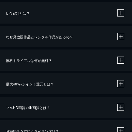
U-NEXTとは？
なぜ見放題作品とレンタル作品があるの？
無料トライアルは何が無料？
※
最大40%
ポイント還元とは？
※
※
作品によって必要なポイントが異なります。
フルHD画質 / 4K画質とは？
月額料金を支払うタイミングは？