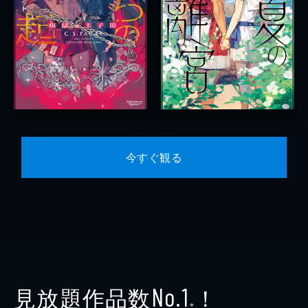
今すぐ観る
見放題作品数
！
No.1
※