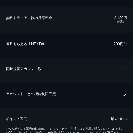
無料トライアル後の⽉額料金
2,189円
（税込）
毎⽉もらえるU-NEXTポイント
1,200円分
同時視聴アカウント数
4
アカウントごとの機能制限設定
ポイント還元
最⼤40%
※
※
40％ポイント還元の対象は、クレジットカード決済による作品の購入 / レンタルです。
※
iOSアプリのUコイン決済による作品の購入 / レンタルは、20％のポイント還元です。