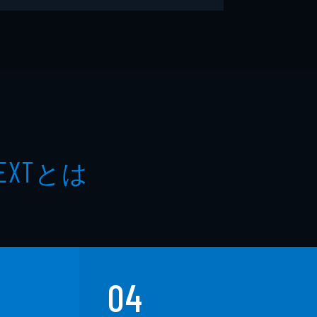
とは
EXT
04