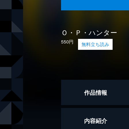
Ｏ・Ｐ・ハンター
550円
無料立ち読み
作品情報
著者
神坂一
内容紹介
カバーイラスト
吉崎観音