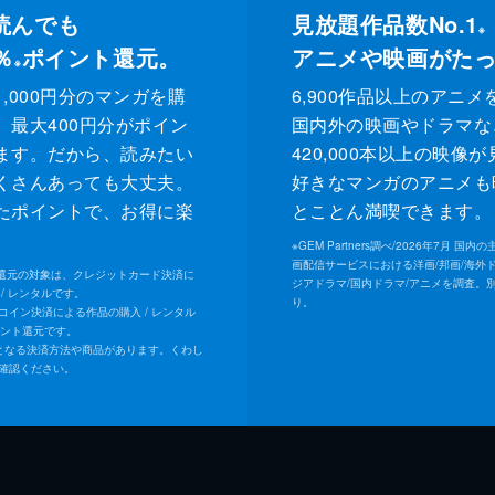
読んでも
見放題作品数No.1
※
％
ポイント還元。
アニメや映画がた
※
,000円分のマンガを購
6,900作品以上のアニメ
、最大400円分がポイン
国内外の映画やドラマな
ます。だから、読みたい
420,000本以上の映像
くさんあっても大丈夫。
好きなマンガのアニメも
たポイントで、お得に楽
とことん満喫できます。
。
※
GEM Partners調べ/2026年7⽉ 国
画配信サービスにおける洋画/邦画/海外
ト還元の対象は、クレジットカード決済に
ジアドラマ/国内ドラマ/アニメを調査。
/ レンタルです。
り。
Uコイン決済による作品の購入 / レンタル
イント還元です。
となる決済方法や商品があります。くわし
確認ください。