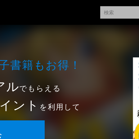
⼦書籍もお得！
アル
でもらえる
イント
を利用して
む