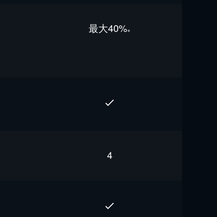
最⼤40%
※
4