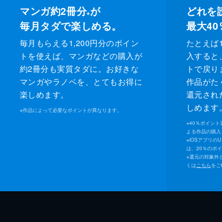
マンガ約2冊分
が
どれを
※
毎月タダで楽しめる。
最大40
毎月もらえる1,200円分のポイン
たとえば1
トを使えば、マンガなどの購入が
入すると
約2冊分も実質タダに。お好きな
トで戻り
マンガやラノベを、とてもお得に
作品がた
楽しめます。
還元され
しめます
※
作品によって必要なポイントが異なります。
※
40％ポイン
よる作品の購入 
※
iOSアプリの
は、20％のポ
※
還元の対象外
くは
こちら
をご