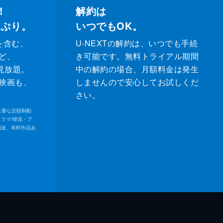
！
解約は
っぷり。
いつでもOK。
を含む、
U-NEXTの解約は、いつでも手続
ど、
き可能です。無料トライアル期間
が見放題。
中の解約の場合、月額料金は発生
映画も、
しませんので安心してお試しくだ
さい。
内の主要な定額制動
ドラマ/韓流・ア
別途、有料作品あ