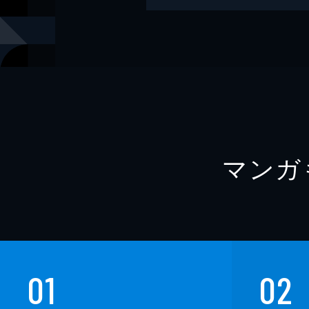
出版社
KADOKAW
レーベル
角川スニー
マンガ
01
02