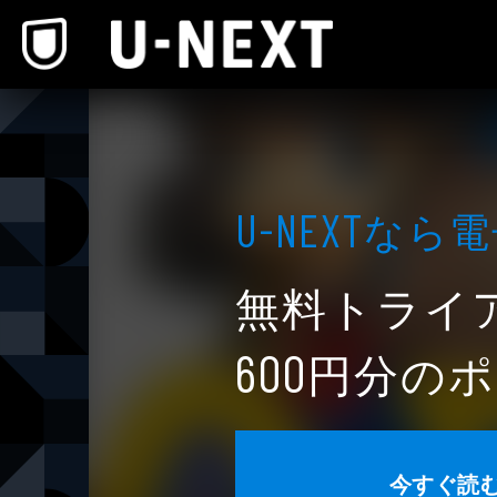
本文へスキップ
なら電
U-NEXT
無料トライ
円分のポ
600
今すぐ読