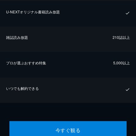
U-NEXTオリジナル書籍読み放題
雑誌読み放題
210誌以上
プロが選ぶおすすめ特集
5,000以上
いつでも解約できる
今すぐ観る