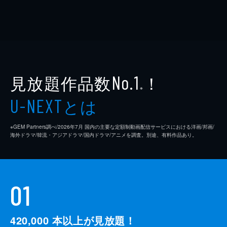
見放題作品数
！
No.1
※
とは
U-NEXT
※GEM Partners調べ/2026年7⽉ 国内の主要な定額制動画配信サービスにおける洋画/邦画/
海外ドラマ/韓流・アジアドラマ/国内ドラマ/アニメを調査。別途、有料作品あり。
01
420,000
本以上が見放題！