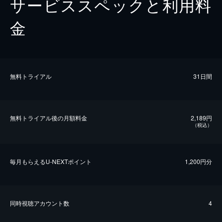
サービススペックと利用料
金
無料トライアル
31日間
無料トライアル後の⽉額料金
2,189円
（税込）
毎⽉もらえるU-NEXTポイント
1,200円分
同時視聴アカウント数
4