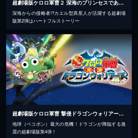
超劇場版ケロロ軍曹２ 深海のプリンセスであります！
深海からの侵略者!?カエル型異星人が活躍する超劇場
版第2弾はハートフルストーリー
超劇場版ケロロ軍曹 撃侵ドラゴンウォリアーズであります！
地球（ペコポン）最大の危機！ドラゴンが降臨する激
震の超劇場版第4弾！