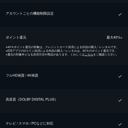
アカウントごとの機能制限設定
ポイント還元
最⼤40%
※
※
40％ポイント還元の対象は、クレジットカード決済による作品の購入 / レンタルです。
※
iOSアプリのUコイン決済による作品の購入 / レンタルは、20％のポイント還元です。
※
還元の対象外となる決済方法や商品があります。くわしくは
こちら
をご確認ください。
フルHD画質 / 4K画質
⾼⾳質（DOLBY DIGITAL PLUS）
テレビ / スマホ / PCなどに対応