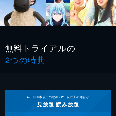
無料トライアルの
2つの特典
420,000
本以上の動画 /
210
誌以上の雑誌が
見放題
読み放題