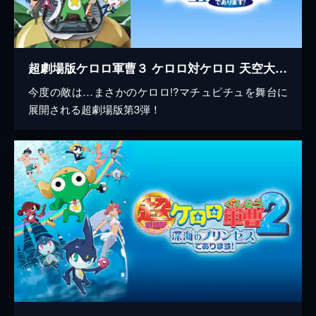
超劇場版ケロロ軍曹３ ケロロ対ケロロ 天空大決戦であります！
今度の敵は…まさかのケロロ!?マチュピチュを舞台に
展開される超劇場版第3弾！