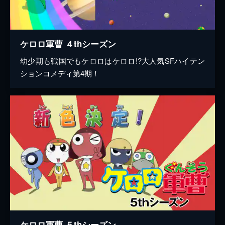
ケロロ軍曹 ４thシーズン
幼少期も戦国でもケロロはケロロ!?大人気SFハイテン
ションコメディ第4期！
ケロロ軍曹 ５thシーズン