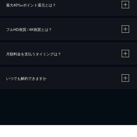
最大40%
ポイント還元とは？
※
※
作品によって必要なポイントが異なります。
フルHD画質 / 4K画質とは？
月額料金を支払うタイミングは？
※
40％ポイント還元の対象は、クレジットカード決済による作品の購入 / レンタルです。
※
iOSアプリのUコイン決済による作品の購入 / レンタルは、20％のポイント還元です。
※
還元の対象外となる決済方法や商品があります。くわしくは
こちら
をご確認ください。
いつでも解約できますか
こちら