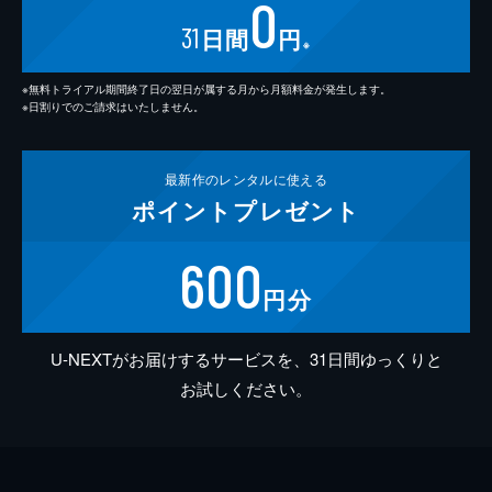
0
31
日間
円
※
※無料トライアル期間終了日の翌日が属する月から月額料金が発生します。
※日割りでのご請求はいたしません。
最新作の
レンタルに使える
ポイント
プレゼント
600
円分
U-NEXTがお届けするサービスを、31日間ゆっくりと
お試しください。