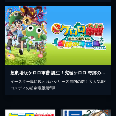
超劇場版ケロロ軍曹 誕生！究極ケロロ 奇跡の時空島であります!!
イースター島に現われたシリーズ最凶の敵！大人気SF
コメディの超劇場版第5弾