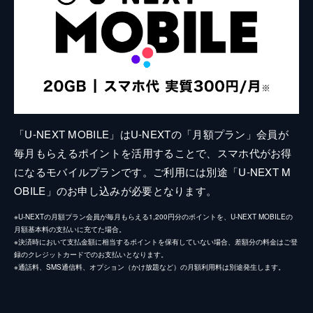
「U-NEXT MOBILE」はU-NEXTの「月額プラン」会員が
毎月もらえるポイントを活用することで、スマホ代がお得
になるモバイルプランです。ご利用には別途「U-NEXT M
OBILE」のお申し込みが必要となります。
※U-NEXTの月額プラン会員が毎月もらえる1,200円分のポイントを、U-NEXT MOBILEの
月額基本料の支払いに充てた場合。
※決済時において支払金額に相当するポイントを保有していない場合、差額分の料金はご登
録のクレジットカードでのお支払いとなります。
※通話料、SMS通信料、オプション（かけ放題など）の月額利用料は別途発生します。