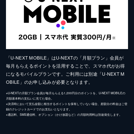
「U-NEXT MOBILE」はU-NEXTの「月額プラン」会員が
毎月もらえるポイントを活用することで、スマホ代がお得
になるモバイルプランです。ご利用には別途「U-NEXT M
OBILE」のお申し込みが必要となります。
※U-NEXTの月額プラン会員が毎月もらえる1,200円分のポイントを、U-NEXT MOBILEの
月額基本料の支払いに充てた場合。
※決済時において支払金額に相当するポイントを保有していない場合、差額分の料金はご登
録のクレジットカードでのお支払いとなります。
※通話料、SMS通信料、オプション（かけ放題など）の月額利用料は別途発生します。