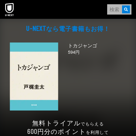
本文へスキップ
なら電⼦書籍もお得！
U-NEXT
トカジャンゴ
594円
無料トライアル
でもらえる
円分のポイント
600
を利用して