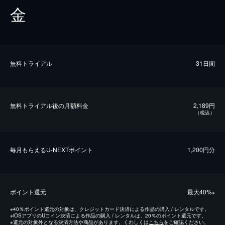
金
無料トライアル
31日間
無料トライアル後の⽉額料金
2,189円
（税込）
毎⽉もらえるU-NEXTポイント
1,200円分
ポイント還元
最⼤40%
※
※
40％ポイント還元の対象は、クレジットカード決済による作品の購入 / レンタルです。
※
iOSアプリのUコイン決済による作品の購入 / レンタルは、20％のポイント還元です。
※
還元の対象外となる決済方法や商品があります。くわしくは
こちら
をご確認ください。