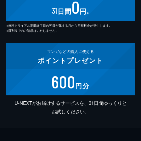
0
31
日間
円
※
※無料トライアル期間終了日の翌日が属する月から月額料金が発生します。
※日割りでのご請求はいたしません。
マンガなどの
購入に使える
ポイント
プレゼント
600
円分
U-NEXTがお届けするサービスを、31日間ゆっくりと
お試しください。