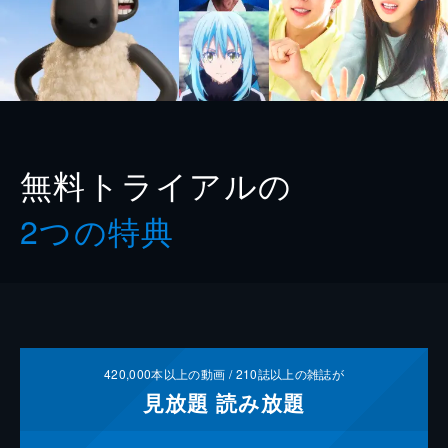
無料トライアルの
2つの特典
420,000
本以上の動画 /
210
誌以上の雑誌が
見放題
読み放題