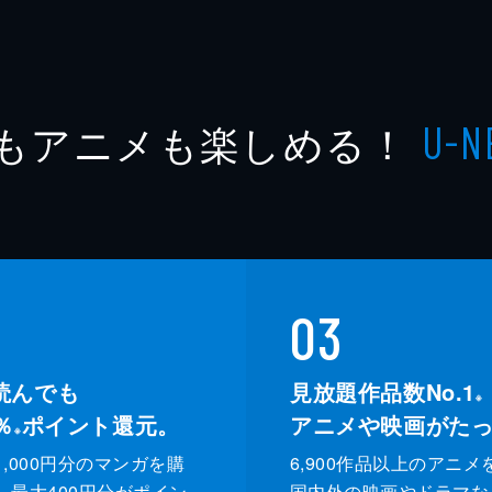
もアニメも楽しめる！
U-N
03
読んでも
見放題作品数No.1
※
％
ポイント還元。
アニメや映画がた
※
,000円分のマンガを購
6,900作品以上のアニメ
、最大400円分がポイン
国内外の映画やドラマな