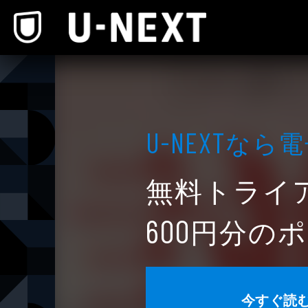
本文へスキップ
なら電
U-NEXT
無料トライ
円分のポ
600
今すぐ読