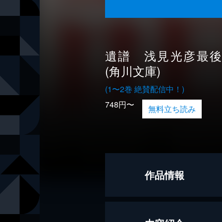
遺譜 浅見光彦最
(角川文庫)
(1〜2巻 絶賛配信中！)
748円〜
無料立ち読み
作品情報
著者
内田康夫