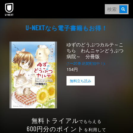
本文へスキップ
なら電⼦書籍もお得！
U-NEXT
ゆずのどうぶつカルテ～こ
ちら わんニャンどうぶつ
病院～ 分冊版
(1〜20巻 絶賛配信中！)
154円
無料立ち読み
無料トライアル
でもらえる
円分のポイント
600
を利用して