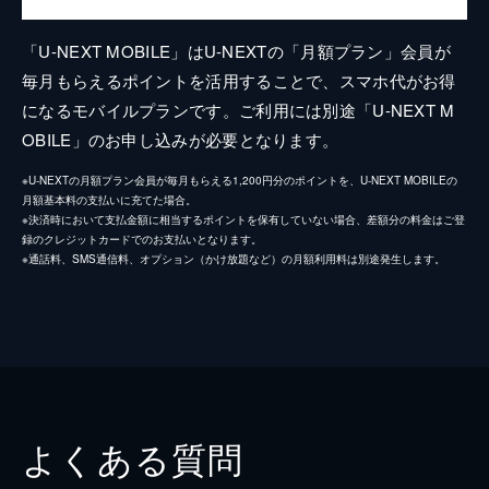
「U-NEXT MOBILE」はU-NEXTの「月額プラン」会員が
毎月もらえるポイントを活用することで、スマホ代がお得
になるモバイルプランです。ご利用には別途「U-NEXT M
OBILE」のお申し込みが必要となります。
※U-NEXTの月額プラン会員が毎月もらえる1,200円分のポイントを、U-NEXT MOBILEの
月額基本料の支払いに充てた場合。
※決済時において支払金額に相当するポイントを保有していない場合、差額分の料金はご登
録のクレジットカードでのお支払いとなります。
※通話料、SMS通信料、オプション（かけ放題など）の月額利用料は別途発生します。
よくある質問