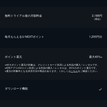
無料トライアル後の⽉額料金
2,189円
（税込）
毎⽉もらえるU-NEXTポイント
1,200円分
ポイント還元
最⼤40%
※
※
40％ポイント還元の対象は、クレジットカード決済による作品の購入 / レンタルです。
※
iOSアプリのUコイン決済による作品の購入 / レンタルは、20％のポイント還元です。
※
還元の対象外となる決済方法や商品があります。くわしくは
こちら
をご確認ください。
ダウンロード機能