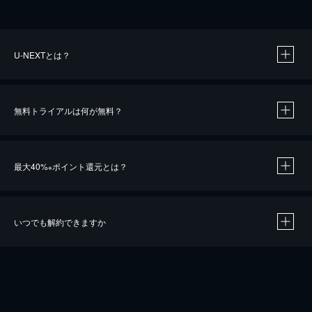
U-NEXTとは？
無料トライアルは何が無料？
最大40%
ポイント還元とは？
※
いつでも解約できますか
※
40％ポイント還元の対象は、クレジットカード決済による作品の購入 / レンタルです。
※
iOSアプリのUコイン決済による作品の購入 / レンタルは、20％のポイント還元です。
※
還元の対象外となる決済方法や商品があります。くわしくは
こちら
をご確認ください。