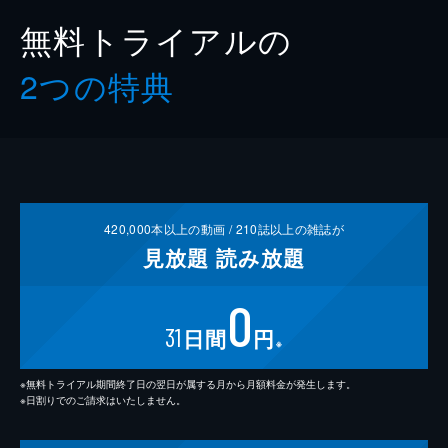
無料トライアルの
2つの特典
420,000
本以上の動画 /
210
誌以上の雑誌が
見放題
読み放題
0
31
日間
円
※
※無料トライアル期間終了日の翌日が属する月から月額料金が発生します。
※日割りでのご請求はいたしません。