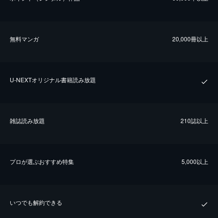
無料マンガ
20,000冊以上
U-NEXTオリジナル書籍読み放題
雑誌読み放題
210誌以上
プロが選ぶおすすめ特集
5,000以上
いつでも解約できる