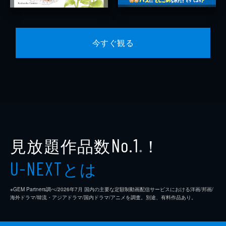
今すぐ観る
見放題作品数
！
No.1
※
とは
U-NEXT
※GEM Partners調べ/2026年7⽉ 国内の主要な定額制動画配信サービスにおける洋画/邦画/
海外ドラマ/韓流・アジアドラマ/国内ドラマ/アニメを調査。別途、有料作品あり。