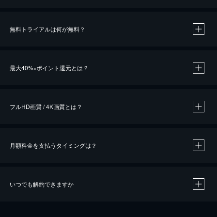
無料トライアルは何が無料？
※
最大40%
ポイント還元とは？
※
※
作品によって必要なポイントが異なります。
フルHD画質 / 4K画質とは？
月額料金を支払うタイミングは？
※
40％ポイント還元の対象は、クレジットカード決済による作品の購入 / レンタルです。
※
iOSアプリのUコイン決済による作品の購入 / レンタルは、20％のポイント還元です。
※
還元の対象外となる決済方法や商品があります。くわしくは
こちら
をご確認ください。
いつでも解約できますか