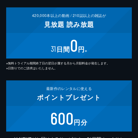
420,000
本以上の動画 /
210
誌以上の雑誌が
見放題
読み放題
0
31
日間
円
※
※無料トライアル期間終了日の翌日が属する月から月額料金が発生します。
※日割りでのご請求はいたしません。
最新作の
レンタルに使える
ポイント
プレゼント
600
円分