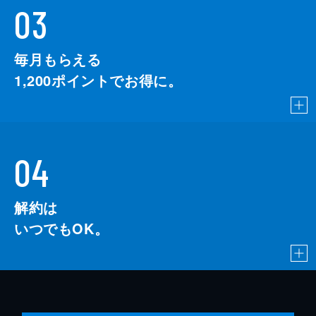
03
毎月もらえる
1,200
ポイントでお得に。
04
解約は
いつでもOK。