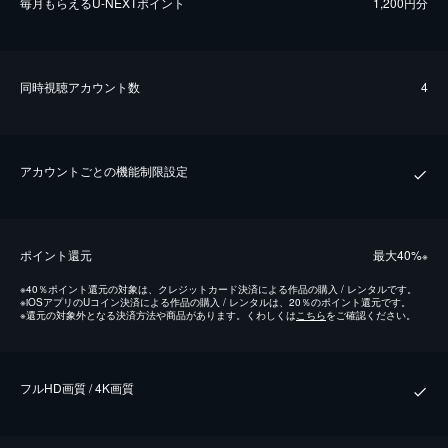
毎⽉もらえるU-NEXTポイント
1,200円分
同時視聴アカウント数
4
アカウントごとの機能制限設定
ポイント還元
最⼤40%
※
※
40％ポイント還元の対象は、クレジットカード決済による作品の購入 / レンタルです。
※
iOSアプリのUコイン決済による作品の購入 / レンタルは、20％のポイント還元です。
※
還元の対象外となる決済方法や商品があります。くわしくは
こちら
をご確認ください。
フルHD画質 / 4K画質