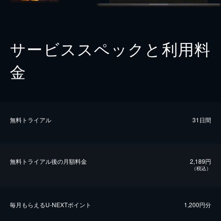
サービススペックと利用料
金
無料トライアル
31日間
無料トライアル後の⽉額料金
2,189円
（税込）
毎⽉もらえるU-NEXTポイント
1,200円分