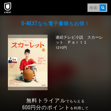
本文へスキップ
なら電⼦書籍もお得！
U-NEXT
連続テレビ小説 スカーレ
ット Ｐａｒｔ１
1210円
無料トライアル
でもらえる
円分のポイント
600
を利用して