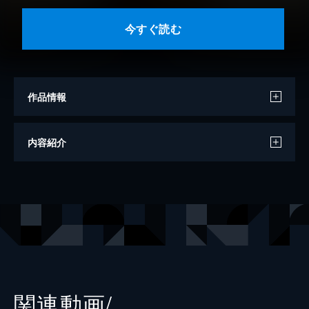
今すぐ読む
作品情報
作
水橋文美江
内容紹介
監修
ＮＨＫドラマ制作班
編
ＮＨＫ出版
出版社
ＮＨＫ出版
関連動画/