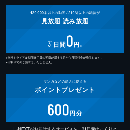
420,000
本以上の動画 /
210
誌以上の雑誌が
見放題
読み放題
0
31
日間
円
※
※無料トライアル期間終了日の翌日が属する月から月額料金が発生します。
※日割りでのご請求はいたしません。
マンガなどの
購入に使える
ポイント
プレゼント
600
円分
U-NEXTがお届けするサービスを、31日間ゆっくりと