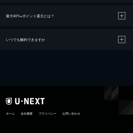
最大40%
ポイント還元とは？
※
いつでも解約できますか
※
40％ポイント還元の対象は、クレジットカード決済による作品の購入 / レンタルです。
※
iOSアプリのUコイン決済による作品の購入 / レンタルは、20％のポイント還元です。
※
還元の対象外となる決済方法や商品があります。くわしくは
こちら
をご確認ください。
こちら
ホーム
会社概要
プライバシー
お問い合わせ