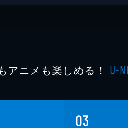
もアニメも楽しめる！
U-N
03