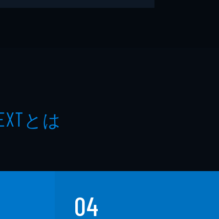
とは
EXT
04