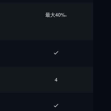
最⼤40%
※
4