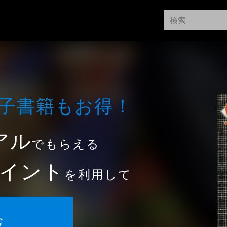
⼦書籍もお得！
アル
でもらえる
イント
を利用して
む