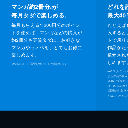
マンガ約2冊分
が
どれを
※
毎月タダで楽しめる。
最大40
毎月もらえる1,200円分のポイン
たとえば1
トを使えば、マンガなどの購入が
入すると
約2冊分も実質タダに。お好きな
トで戻り
マンガやラノベを、とてもお得に
作品がた
楽しめます。
還元され
しめます
※
作品によって必要なポイントが異なります。
※
40％ポイン
よる作品の購入 
※
iOSアプリの
は、20％のポ
※
還元の対象外
くは
こちら
をご