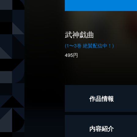
武神戯曲
(1〜3巻 絶賛配信中！)
495円
作品情報
著者
上田宏
内容紹介
出版社
Jコミック