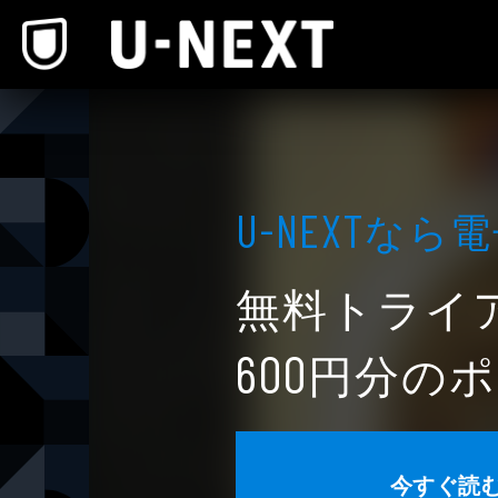
本文へスキップ
なら電
U-NEXT
無料トライ
円分のポ
600
今すぐ読