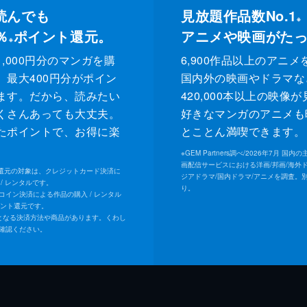
読んでも
見放題作品数No.1
※
％
ポイント還元。
アニメや映画がた
※
,000円分のマンガを購
6,900作品以上のアニメ
、最大400円分がポイン
国内外の映画やドラマな
ます。だから、読みたい
420,000本以上の映像
くさんあっても大丈夫。
好きなマンガのアニメも
たポイントで、お得に楽
とことん満喫できます。
。
※
GEM Partners調べ/2026年7⽉ 国
画配信サービスにおける洋画/邦画/海外
ト還元の対象は、クレジットカード決済に
ジアドラマ/国内ドラマ/アニメを調査。
/ レンタルです。
り。
Uコイン決済による作品の購入 / レンタル
イント還元です。
となる決済方法や商品があります。くわし
確認ください。