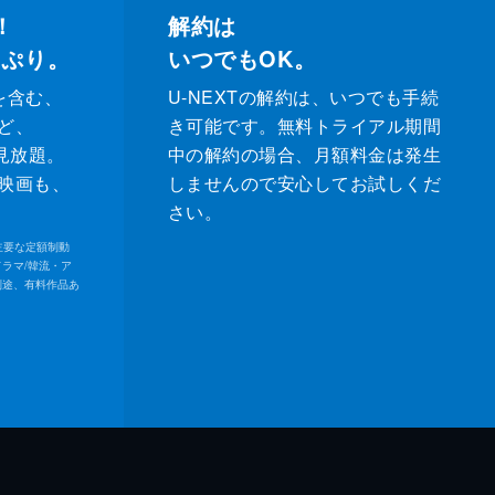
！
解約は
っぷり。
いつでもOK。
を含む、
U-NEXTの解約は、いつでも手続
ど、
き可能です。無料トライアル期間
が見放題。
中の解約の場合、月額料金は発生
映画も、
しませんので安心してお試しくだ
さい。
内の主要な定額制動
ドラマ/韓流・ア
別途、有料作品あ