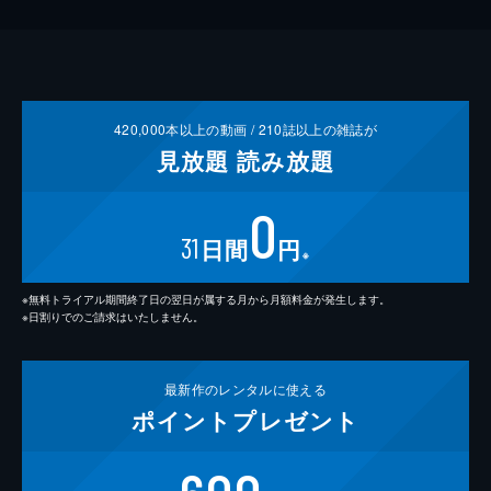
420,000
本以上の動画 /
210
誌以上の雑誌が
見放題
読み放題
0
31
日間
円
※
※無料トライアル期間終了日の翌日が属する月から月額料金が発生します。
※日割りでのご請求はいたしません。
最新作の
レンタルに使える
ポイント
プレゼント