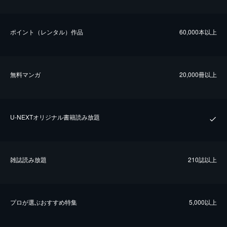
ポイント（レンタル）作品
60,000本以上
無料マンガ
20,000冊以上
U-NEXTオリジナル書籍読み放題
雑誌読み放題
210誌以上
プロが選ぶおすすめ特集
5,000以上