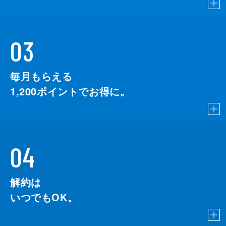
03
毎月もらえる
1,200
ポイントでお得に。
04
解約は
いつでもOK。