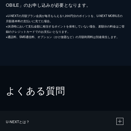
OBILE」のお申し込みが必要となります。
※U-NEXTの月額プラン会員が毎月もらえる1,200円分のポイントを、U-NEXT MOBILEの
月額基本料の支払いに充てた場合。
※決済時において支払金額に相当するポイントを保有していない場合、差額分の料金はご登
録のクレジットカードでのお支払いとなります。
※通話料、SMS通信料、オプション（かけ放題など）の月額利用料は別途発生します。
よくある質問
U-NEXTとは？