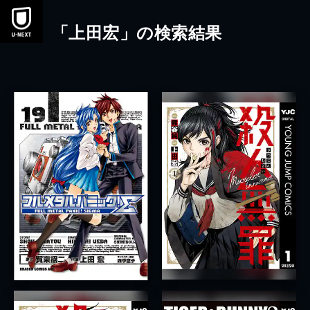
本文へスキップ
「上田宏」の検索結果