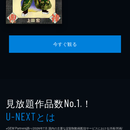
今すぐ観る
見放題作品数
！
No.1
※
とは
U-NEXT
※GEM Partners調べ/2026年7⽉ 国内の主要な定額制動画配信サービスにおける洋画/邦画/