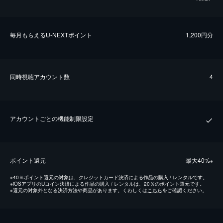
毎⽉もらえるU-NEXTポイント
1,200円分
同時視聴アカウント数
4
アカウントごとの機能制限設定
ポイント還元
最⼤40%
※
※
40％ポイント還元の対象は、クレジットカード決済による作品の購入 / レンタルです。
※
iOSアプリのUコイン決済による作品の購入 / レンタルは、20％のポイント還元です。
※
還元の対象外となる決済方法や商品があります。くわしくは
こちら
をご確認ください。