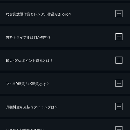
なぜ見放題作品とレンタル作品があるの？
無料トライアルは何が無料？
※
最大40%
ポイント還元とは？
※
※
作品によって必要なポイントが異なります。
フルHD画質 / 4K画質とは？
月額料金を支払うタイミングは？
※
40％ポイント還元の対象は、クレジットカード決済による作品の購入 / レンタルです。
※
iOSアプリのUコイン決済による作品の購入 / レンタルは、20％のポイント還元です。
※
還元の対象外となる決済方法や商品があります。くわしくは
こちら
をご確認ください。
いつでも解約できますか