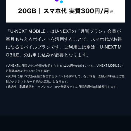
「U-NEXT MOBILE」はU-NEXTの「月額プラン」会員が
毎月もらえるポイントを活用することで、スマホ代がお得
になるモバイルプランです。ご利用には別途「U-NEXT M
OBILE」のお申し込みが必要となります。
※U-NEXTの月額プラン会員が毎月もらえる1,200円分のポイントを、U-NEXT MOBILEの
月額基本料の支払いに充てた場合。
※決済時において支払金額に相当するポイントを保有していない場合、差額分の料金はご登
録のクレジットカードでのお支払いとなります。
※通話料、SMS通信料、オプション（かけ放題など）の月額利用料は別途発生します。