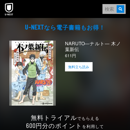
本文へスキップ
なら電⼦書籍もお得！
U-NEXT
NARUTO―ナルト― 木ノ
葉新伝
611円
無料立ち読み
無料トライアル
でもらえる
円分のポイント
600
を利用して