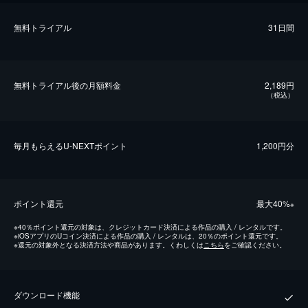
無料トライアル
31日間
無料トライアル後の⽉額料金
2,189円
（税込）
毎⽉もらえるU-NEXTポイント
1,200円分
ポイント還元
最⼤40%
※
※
40％ポイント還元の対象は、クレジットカード決済による作品の購入 / レンタルです。
※
iOSアプリのUコイン決済による作品の購入 / レンタルは、20％のポイント還元です。
※
還元の対象外となる決済方法や商品があります。くわしくは
こちら
をご確認ください。
ダウンロード機能