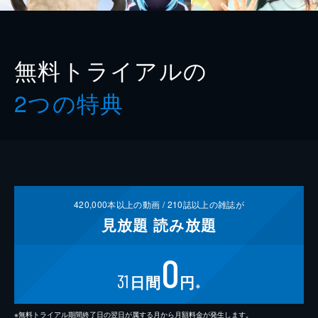
無料トライアルの
2つの特典
420,000
本以上の動画 /
210
誌以上の雑誌が
見放題
読み放題
0
31
日間
円
※
※無料トライアル期間終了日の翌日が属する月から月額料金が発生します。