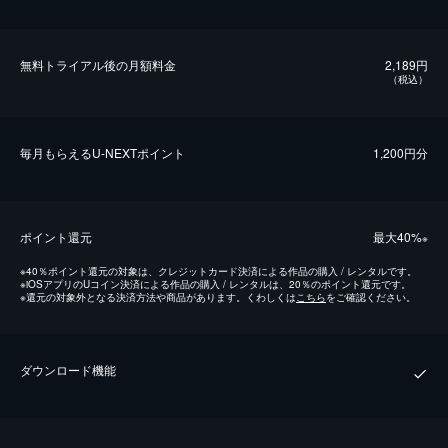
無料トライアル後の⽉額料金
2,189円
（税込）
毎⽉もらえるU-NEXTポイント
1,200円分
ポイント還元
最⼤40%
※
※
40％ポイント還元の対象は、クレジットカード決済による作品の購入 / レンタルです。
※
iOSアプリのUコイン決済による作品の購入 / レンタルは、20％のポイント還元です。
※
還元の対象外となる決済方法や商品があります。くわしくは
こちら
をご確認ください。
ダウンロード機能