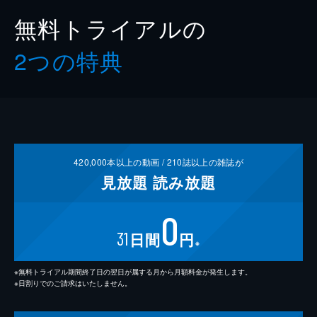
無料トライアルの
2つの特典
420,000
本以上の動画 /
210
誌以上の雑誌が
見放題
読み放題
0
31
日間
円
※
※無料トライアル期間終了日の翌日が属する月から月額料金が発生します。
※日割りでのご請求はいたしません。