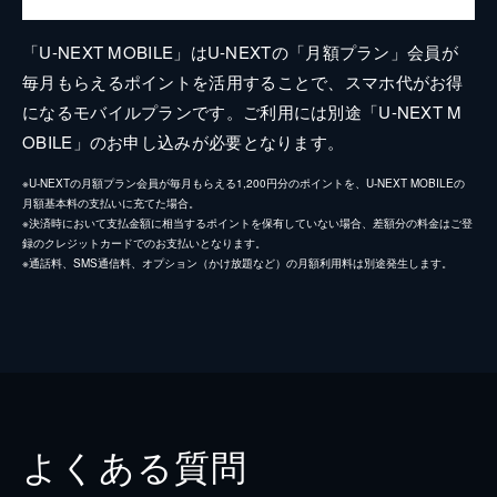
「U-NEXT MOBILE」はU-NEXTの「月額プラン」会員が
毎月もらえるポイントを活用することで、スマホ代がお得
になるモバイルプランです。ご利用には別途「U-NEXT M
OBILE」のお申し込みが必要となります。
※U-NEXTの月額プラン会員が毎月もらえる1,200円分のポイントを、U-NEXT MOBILEの
月額基本料の支払いに充てた場合。
※決済時において支払金額に相当するポイントを保有していない場合、差額分の料金はご登
録のクレジットカードでのお支払いとなります。
※通話料、SMS通信料、オプション（かけ放題など）の月額利用料は別途発生します。
よくある質問