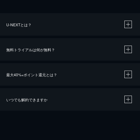
U-NEXTとは？
無料トライアルは何が無料？
最大40%
ポイント還元とは？
※
いつでも解約できますか
※
40％ポイント還元の対象は、クレジットカード決済による作品の購入 / レンタルです。
※
iOSアプリのUコイン決済による作品の購入 / レンタルは、20％のポイント還元です。
※
還元の対象外となる決済方法や商品があります。くわしくは
こちら
をご確認ください。