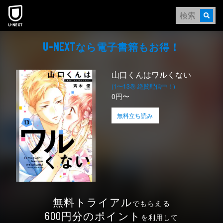
本文へスキップ
なら電⼦書籍もお得！
U-NEXT
山口くんはワルくない
(1〜13巻 絶賛配信中！)
0円〜
無料立ち読み
無料トライアル
でもらえる
円分のポイント
600
を利用して