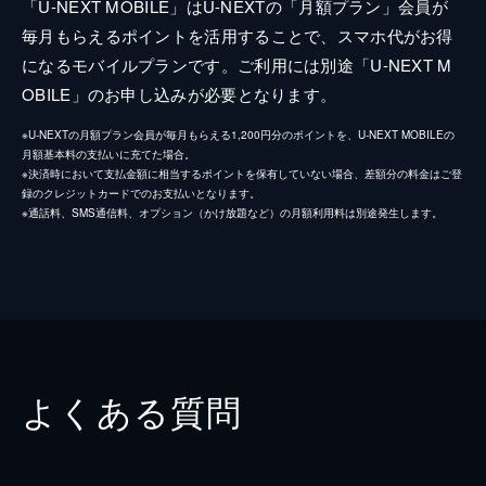
「U-NEXT MOBILE」はU-NEXTの「月額プラン」会員が
毎月もらえるポイントを活用することで、スマホ代がお得
になるモバイルプランです。ご利用には別途「U-NEXT M
OBILE」のお申し込みが必要となります。
※U-NEXTの月額プラン会員が毎月もらえる1,200円分のポイントを、U-NEXT MOBILEの
月額基本料の支払いに充てた場合。
※決済時において支払金額に相当するポイントを保有していない場合、差額分の料金はご登
録のクレジットカードでのお支払いとなります。
※通話料、SMS通信料、オプション（かけ放題など）の月額利用料は別途発生します。
よくある質問