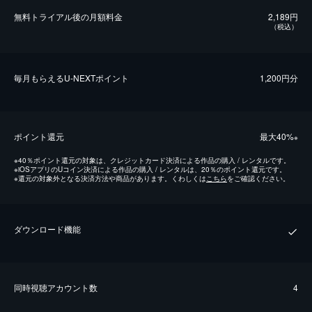
無料トライアル後の⽉額料金
2,189円
（税込）
毎⽉もらえるU-NEXTポイント
1,200円分
ポイント還元
最⼤40%
※
※
40％ポイント還元の対象は、クレジットカード決済による作品の購入 / レンタルです。
※
iOSアプリのUコイン決済による作品の購入 / レンタルは、20％のポイント還元です。
※
還元の対象外となる決済方法や商品があります。くわしくは
こちら
をご確認ください。
ダウンロード機能
同時視聴アカウント数
4