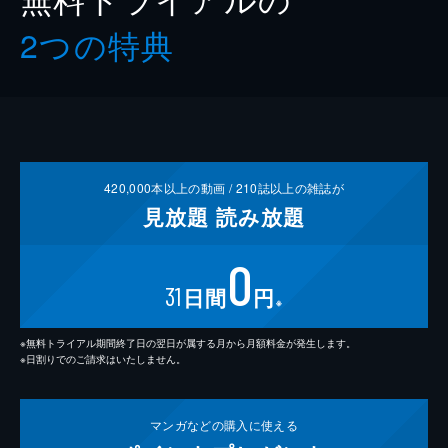
2つの特典
420,000
本以上の動画 /
210
誌以上の雑誌が
見放題
読み放題
0
31
日間
円
※
※無料トライアル期間終了日の翌日が属する月から月額料金が発生します。
※日割りでのご請求はいたしません。
マンガなどの
購入に使える