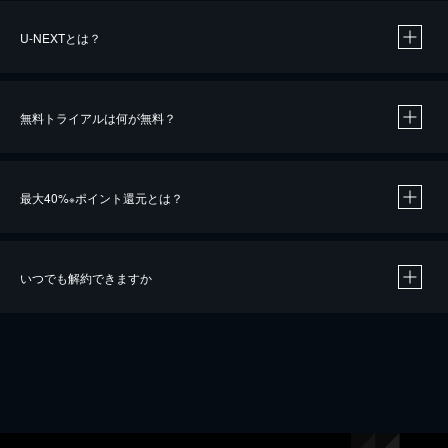
U-NEXTとは？
無料トライアルは何が無料？
最大40%
ポイント還元とは？
※
いつでも解約できますか
※
40％ポイント還元の対象は、クレジットカード決済による作品の購入 / レンタルです。
※
iOSアプリのUコイン決済による作品の購入 / レンタルは、20％のポイント還元です。
※
還元の対象外となる決済方法や商品があります。くわしくは
こちら
をご確認ください。
こちら