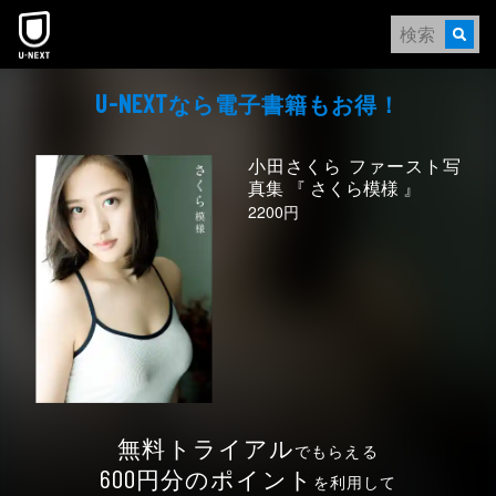
本文へスキップ
なら電⼦書籍もお得！
U-NEXT
小田さくら ファースト写
真集 『 さくら模様 』
2200円
無料トライアル
でもらえる
円分のポイント
600
を利用して