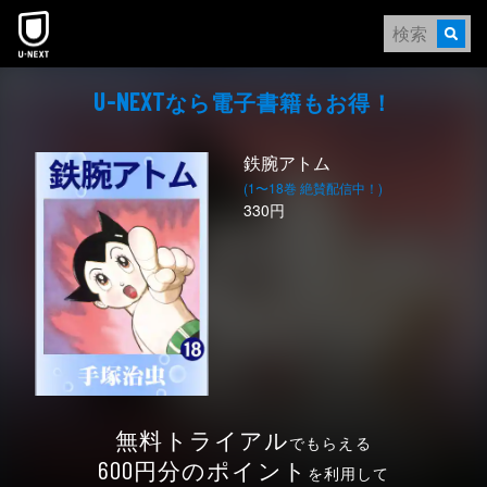
本文へスキップ
なら電⼦書籍もお得！
U-NEXT
鉄腕アトム
(1〜18巻 絶賛配信中！)
330円
無料トライアル
でもらえる
円分のポイント
600
を利用して