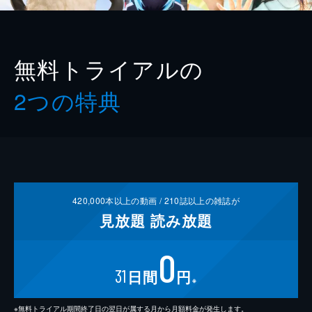
無料トライアルの
2つの特典
420,000
本以上の動画 /
210
誌以上の雑誌が
見放題
読み放題
0
31
日間
円
※
※無料トライアル期間終了日の翌日が属する月から月額料金が発生します。