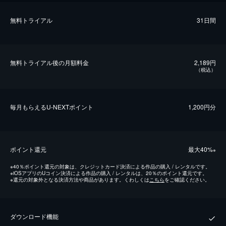
無料トライアル
31日間
無料トライアル後の⽉額料金
2,189円
（税込）
毎⽉もらえるU-NEXTポイント
1,200円分
ポイント還元
最⼤40%
※
※
40％ポイント還元の対象は、クレジットカード決済による作品の購入 / レンタルです。
※
iOSアプリのUコイン決済による作品の購入 / レンタルは、20％のポイント還元です。
※
還元の対象外となる決済方法や商品があります。くわしくは
こちら
をご確認ください。
ダウンロード機能