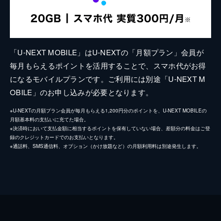
「U-NEXT MOBILE」はU-NEXTの「月額プラン」会員が
毎月もらえるポイントを活用することで、スマホ代がお得
になるモバイルプランです。ご利用には別途「U-NEXT M
OBILE」のお申し込みが必要となります。
※U-NEXTの月額プラン会員が毎月もらえる1,200円分のポイントを、U-NEXT MOBILEの
月額基本料の支払いに充てた場合。
※決済時において支払金額に相当するポイントを保有していない場合、差額分の料金はご登
録のクレジットカードでのお支払いとなります。
※通話料、SMS通信料、オプション（かけ放題など）の月額利用料は別途発生します。