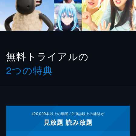
無料トライアルの
2つの特典
420,000
本以上の動画 /
210
誌以上の雑誌が
見放題
読み放題