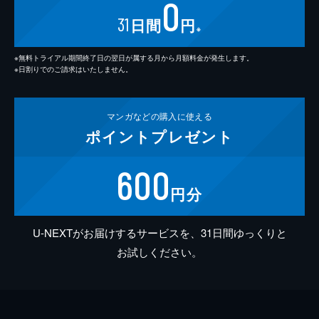
0
31
日間
円
※
※無料トライアル期間終了日の翌日が属する月から月額料金が発生します。
※日割りでのご請求はいたしません。
マンガなどの
購入に使える
ポイント
プレゼント
600
円分
U-NEXTがお届けするサービスを、31日間ゆっくりと
お試しください。