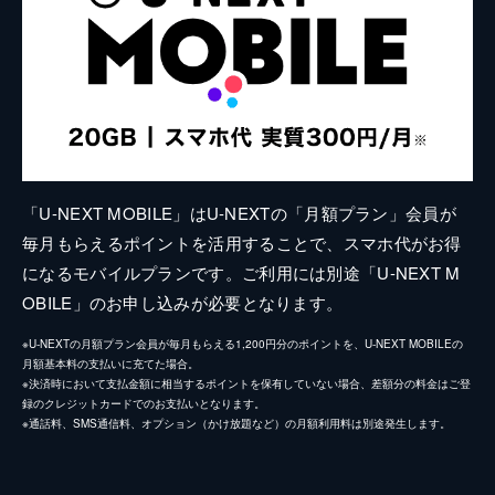
「U-NEXT MOBILE」はU-NEXTの「月額プラン」会員が
毎月もらえるポイントを活用することで、スマホ代がお得
になるモバイルプランです。ご利用には別途「U-NEXT M
OBILE」のお申し込みが必要となります。
※U-NEXTの月額プラン会員が毎月もらえる1,200円分のポイントを、U-NEXT MOBILEの
月額基本料の支払いに充てた場合。
※決済時において支払金額に相当するポイントを保有していない場合、差額分の料金はご登
録のクレジットカードでのお支払いとなります。
※通話料、SMS通信料、オプション（かけ放題など）の月額利用料は別途発生します。