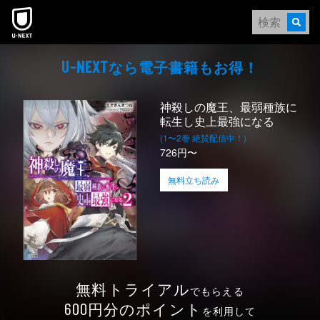
本文へスキップ
なら電⼦書籍もお得！
U-NEXT
神殺しの魔王、最弱種族に
転生し史上最強になる
(1〜2巻 絶賛配信中！)
726円〜
無料立ち読み
無料トライアル
でもらえる
円分のポイント
600
を利用して