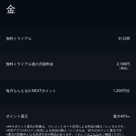
金
無料トライアル
31日間
無料トライアル後の⽉額料金
2,189円
（税込）
毎⽉もらえるU-NEXTポイント
1,200円分
ポイント還元
最⼤40%
※
※
40％ポイント還元の対象は、クレジットカード決済による作品の購入 / レンタルです。
※
iOSアプリのUコイン決済による作品の購入 / レンタルは、20％のポイント還元です。
※
還元の対象外となる決済方法や商品があります。くわしくは
こちら
をご確認ください。