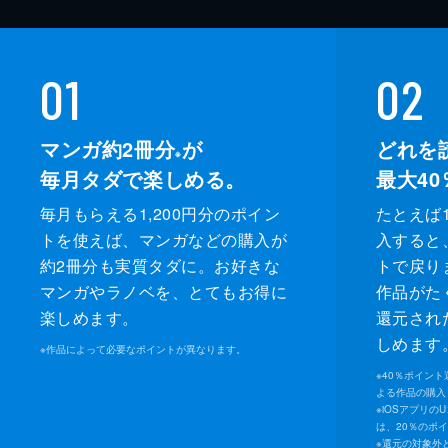
01
02
マンガ約2冊分
が
どれを
※
毎月タダで楽しめる。
最大40
毎月もらえる1,200円分のポイン
たとえば1
トを使えば、マンガなどの購入が
入すると
約2冊分も実質タダに。お好きな
トで戻り
マンガやラノベを、とてもお得に
作品がた
楽しめます。
還元され
しめます
※
作品によって必要なポイントが異なります。
※
40％ポイン
よる作品の購入 
※
iOSアプリの
は、20％のポ
※
還元の対象外