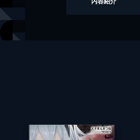
内容紹介
漫画
PIG3rd
キャラクター原案
TEDDY
出版社
スクウェア
掲載誌
マンガUP
レーベル
ガンガンコ