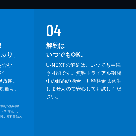
04
！
解約は
っぷり。
いつでもOK。
を含む、
U-NEXTの解約は、いつでも手続
ど、
き可能です。無料トライアル期間
が見放題。
中の解約の場合、月額料金は発生
映画も、
しませんので安心してお試しくだ
さい。
内の主要な定額制動
ドラマ/韓流・ア
別途、有料作品あ