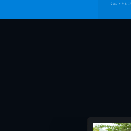
くは
こちら
をご