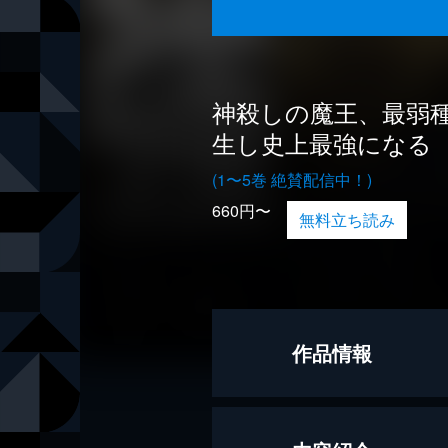
神殺しの魔王、最弱
生し史上最強になる
(1〜5巻 絶賛配信中！)
660円〜
無料立ち読み
作品情報
原作
えぞぎんぎ