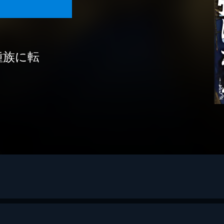
種族に転
つね（ＧＡ文庫／ＳＢクリエイティブ刊）