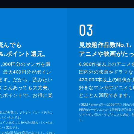
03
読んでも
見放題作品数No.1
※
％
ポイント還元。
アニメや映画がた
※
,000円分のマンガを購
6,900作品以上のアニメ
、最大400円分がポイン
国内外の映画やドラマな
ます。だから、読みたい
420,000本以上の映像
くさんあっても大丈夫。
好きなマンガのアニメも
たポイントで、お得に楽
とことん満喫できます。
。
※
GEM Partners調べ/2026年7⽉ 国
画配信サービスにおける洋画/邦画/海外
ト還元の対象は、クレジットカード決済に
ジアドラマ/国内ドラマ/アニメを調査。
/ レンタルです。
り。
Uコイン決済による作品の購入 / レンタル
イント還元です。
となる決済方法や商品があります。くわし