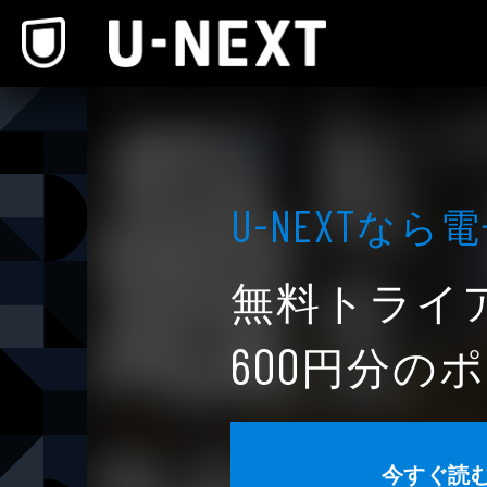
本文へスキップ
なら電
U-NEXT
無料トライ
円分のポ
600
今すぐ読