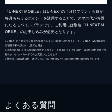
「U-NEXT MOBILE」はU-NEXTの「月額プラン」会員が
毎月もらえるポイントを活用することで、スマホ代がお得
になるモバイルプランです。ご利用には別途「U-NEXT M
OBILE」のお申し込みが必要となります。
※U-NEXTの月額プラン会員が毎月もらえる1,200円分のポイントを、U-NEXT MOBILEの
月額基本料の支払いに充てた場合。
※決済時において支払金額に相当するポイントを保有していない場合、差額分の料金はご登
録のクレジットカードでのお支払いとなります。
※通話料、SMS通信料、オプション（かけ放題など）の月額利用料は別途発生します。
よくある質問