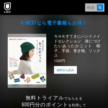
本文へスキップ
なら電⼦書籍もお得！
U-NEXT
ＮＨＫすてきにハンドメイ
ドセレクション 身につけ
たいあったかニット 帽
子、手袋、巻き物、ソック
ス
1320円
無料立ち読み
無料トライアル
でもらえる
円分のポイント
600
を利用して