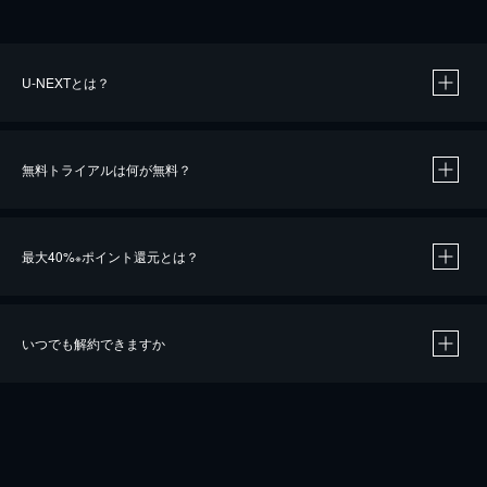
U-NEXTとは？
無料トライアルは何が無料？
最大40%
ポイント還元とは？
※
いつでも解約できますか
※
40％ポイント還元の対象は、クレジットカード決済による作品の購入 / レンタルです。
※
iOSアプリのUコイン決済による作品の購入 / レンタルは、20％のポイント還元です。
※
還元の対象外となる決済方法や商品があります。くわしくは
こちら
をご確認ください。