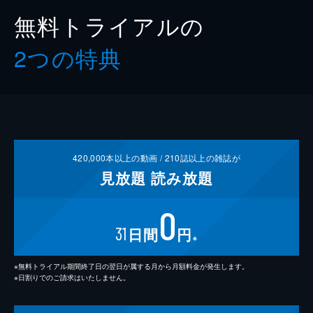
無料トライアルの
2つの特典
420,000
本以上の動画 /
210
誌以上の雑誌が
見放題
読み放題
0
31
日間
円
※
※無料トライアル期間終了日の翌日が属する月から月額料金が発生します。
※日割りでのご請求はいたしません。