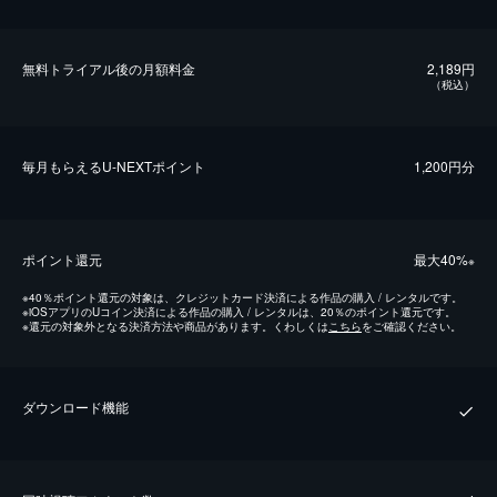
無料トライアル後の⽉額料金
2,189円
（税込）
毎⽉もらえるU-NEXTポイント
1,200円分
ポイント還元
最⼤40%
※
※
40％ポイント還元の対象は、クレジットカード決済による作品の購入 / レンタルです。
※
iOSアプリのUコイン決済による作品の購入 / レンタルは、20％のポイント還元です。
※
還元の対象外となる決済方法や商品があります。くわしくは
こちら
をご確認ください。
ダウンロード機能