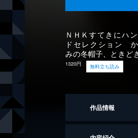
ＮＨＫすてきにハ
ドセレクション 
みの冬帽子、ときど
1320円
無料立ち読み
作品情報
編
ＮＨＫ出版
内容紹介