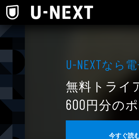
本文へスキップ
なら電
U-NEXT
無料トライ
円分のポ
600
今すぐ読