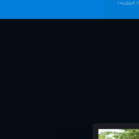
くは
こちら
をご