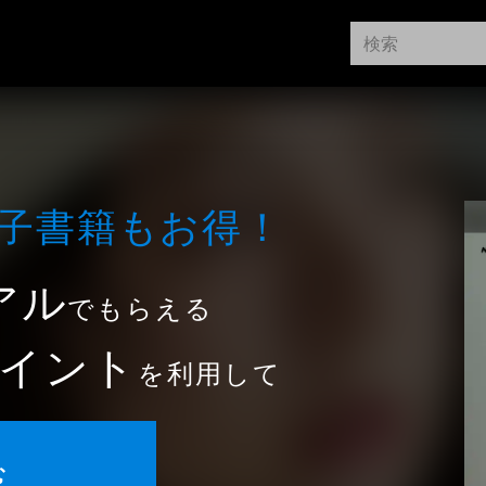
⼦書籍もお得！
アル
でもらえる
イント
を利用して
む