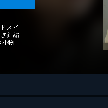
ンドメイ
かぎ針編
き小物