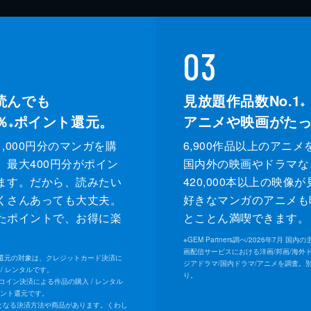
03
読んでも
見放題作品数No.1
※
％
ポイント還元。
アニメや映画がた
※
,000円分のマンガを購
6,900作品以上のアニメ
、最大400円分がポイン
国内外の映画やドラマな
ます。だから、読みたい
420,000本以上の映像
くさんあっても大丈夫。
好きなマンガのアニメも
たポイントで、お得に楽
とことん満喫できます。
。
※
GEM Partners調べ/2026年7⽉ 国
画配信サービスにおける洋画/邦画/海外
ト還元の対象は、クレジットカード決済に
ジアドラマ/国内ドラマ/アニメを調査。
/ レンタルです。
り。
Uコイン決済による作品の購入 / レンタル
イント還元です。
となる決済方法や商品があります。くわし