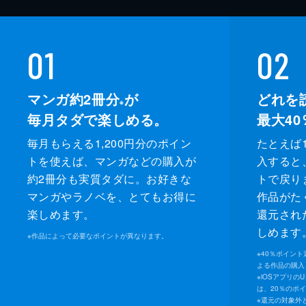
01
02
マンガ約2冊分
が
どれを
※
毎月タダで楽しめる。
最大40
毎月もらえる1,200円分のポイン
たとえば1
トを使えば、マンガなどの購入が
入すると
約2冊分も実質タダに。お好きな
トで戻り
マンガやラノベを、とてもお得に
作品がた
楽しめます。
還元され
しめます
※
作品によって必要なポイントが異なります。
※
40％ポイン
よる作品の購入 
※
iOSアプリの
は、20％のポ
※
還元の対象外