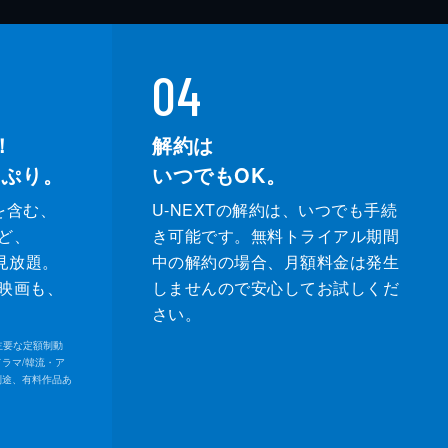
04
！
解約は
っぷり。
いつでもOK。
を含む、
U-NEXTの解約は、いつでも手続
ど、
き可能です。無料トライアル期間
が見放題。
中の解約の場合、月額料金は発生
映画も、
しませんので安心してお試しくだ
さい。
内の主要な定額制動
ドラマ/韓流・ア
別途、有料作品あ