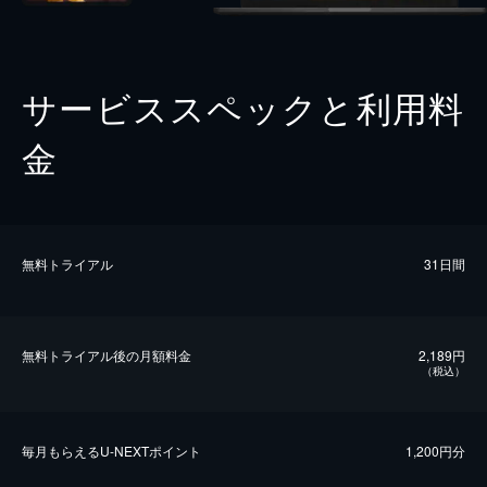
サービススペックと利用料
金
無料トライアル
31日間
無料トライアル後の⽉額料金
2,189円
（税込）
毎⽉もらえるU-NEXTポイント
1,200円分