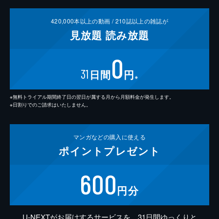
420,000
本以上の動画 /
210
誌以上の雑誌が
見放題
読み放題
0
31
日間
円
※
※無料トライアル期間終了日の翌日が属する月から月額料金が発生します。
※日割りでのご請求はいたしません。
マンガなどの
購入に使える
ポイント
プレゼント
600
円分
U-NEXTがお届けするサービスを、31日間ゆっくりと