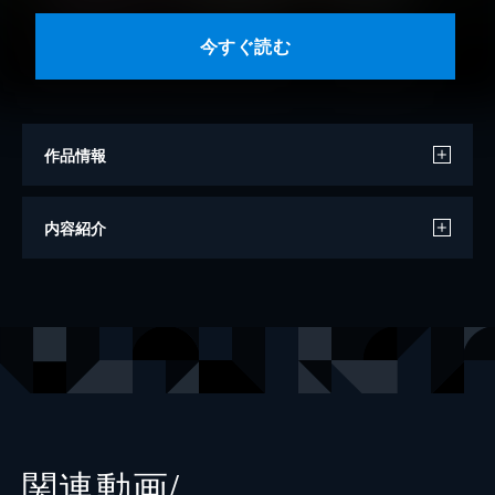
今すぐ読む
作品情報
作
藤本有紀
内容紹介
監修
ＮＨＫドラマ制作班
編
ＮＨＫ出版
出版社
ＮＨＫ出版
関連動画/