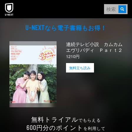
本文へスキップ
なら電⼦書籍もお得！
U-NEXT
連続テレビ小説 カムカム
エヴリバディ Ｐａｒｔ２
1210円
無料立ち読み
無料トライアル
でもらえる
円分のポイント
600
を利用して