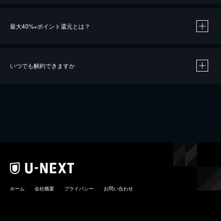
最大40%
ポイント還元とは？
※
いつでも解約できますか
※
40％ポイント還元の対象は、クレジットカード決済による作品の購入 / レンタルです。
※
iOSアプリのUコイン決済による作品の購入 / レンタルは、20％のポイント還元です。
※
還元の対象外となる決済方法や商品があります。くわしくは
こちら
をご確認ください。
こちら
ホーム
会社概要
プライバシー
お問い合わせ