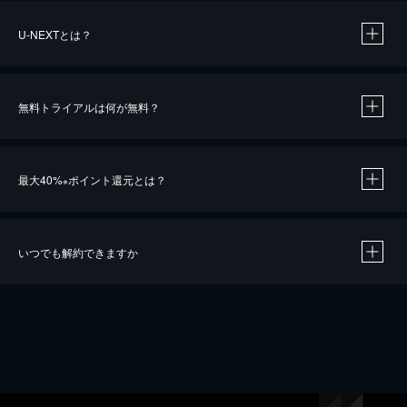
U-NEXTとは？
無料トライアルは何が無料？
最大40%
ポイント還元とは？
※
いつでも解約できますか
※
40％ポイント還元の対象は、クレジットカード決済による作品の購入 / レンタルです。
※
iOSアプリのUコイン決済による作品の購入 / レンタルは、20％のポイント還元です。
※
還元の対象外となる決済方法や商品があります。くわしくは
こちら
をご確認ください。
こちら