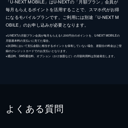
「U-NEXT MOBILE」はU-NEXTの「月額プラン」会員が
毎月もらえるポイントを活用することで、スマホ代がお得
になるモバイルプランです。ご利用には別途「U-NEXT M
OBILE」のお申し込みが必要となります。
※U-NEXTの月額プラン会員が毎月もらえる1,200円分のポイントを、U-NEXT MOBILEの
月額基本料の支払いに充てた場合。
※決済時において支払金額に相当するポイントを保有していない場合、差額分の料金はご登
録のクレジットカードでのお支払いとなります。
※通話料、SMS通信料、オプション（かけ放題など）の月額利用料は別途発生します。
よくある質問