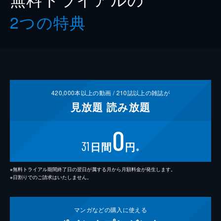
2つの特典
420,000
本以上の動画 /
210
誌以上の雑誌が
見放題
読み放題
0
31
日間
円
※
※無料トライアル期間終了日の翌日が属する月から月額料金が発生します。
※日割りでのご請求はいたしません。
マンガなどの
購入に使える