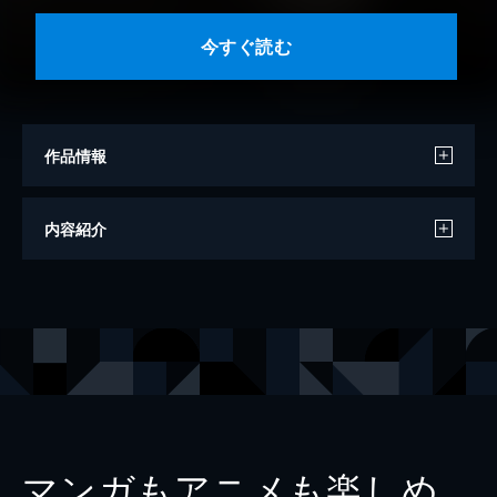
今すぐ読む
作品情報
モデル
森野朝美
内容紹介
モデル
ちとせよしの
モデル
中井優希
モデル
夏来唯
モデル
杉原杏璃
モデル
中村静香
撮影
ラインコミュニケーションズ
マンガもアニメも楽しめ