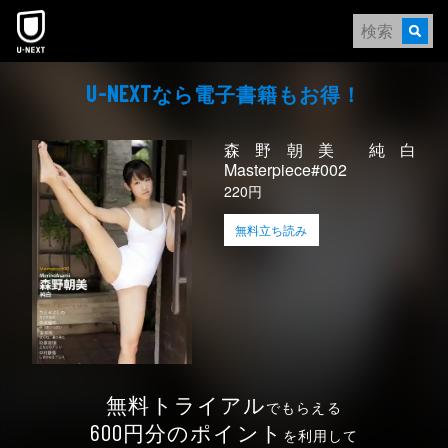
本文へスキップ
なら電⼦書籍もお得！
U-NEXT
森野朝美 純白
Masterpiece#002
220円
無料立ち読み
無料トライアル
でもらえる
円分のポイント
600
を利用して