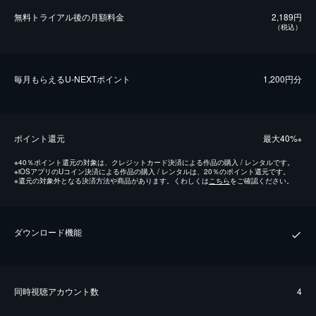
無料トライアル後の⽉額料金
2,189円
（税込）
毎⽉もらえるU-NEXTポイント
1,200円分
ポイント還元
最⼤40%
※
※
40％ポイント還元の対象は、クレジットカード決済による作品の購入 / レンタルです。
※
iOSアプリのUコイン決済による作品の購入 / レンタルは、20％のポイント還元です。
※
還元の対象外となる決済方法や商品があります。くわしくは
こちら
をご確認ください。
ダウンロード機能
同時視聴アカウント数
4