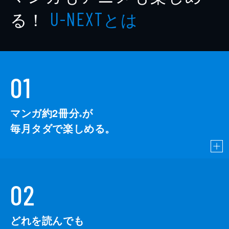
出版社
ドラゴンフライブック
る！
とは
U-NEXT
レーベル
ver.A
01
マンガ約2冊分
が
※
毎月タダで楽しめる。
02
どれを読んでも